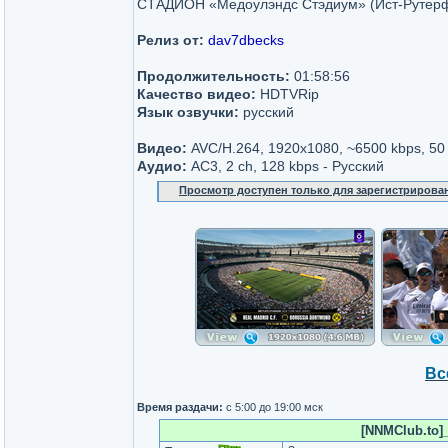
СТАДИОН «Медоулэндс Стэдиум» (Ист-Рутер
Релиз от:
dav7dbecks
Продолжительность:
01:58:56
Качество видео:
HDTVRip
Язык озвучки:
русский
Видео:
AVC/H.264, 1920x1080, ~6500 kbps, 50 
Аудио:
AC3, 2 ch, 128 kbps - Русский
Просмотр доступен только для зарегистрирова
Вс
Время раздачи:
с 5:00 до 19:00 мск
[NNMClub.to