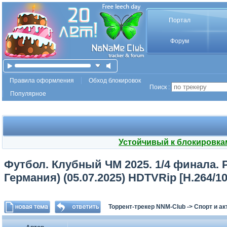
Портал
Форум
Правила оформления
Обход блокировок
Поиск :
Популярное
Устойчивый к блокировка
Футбол. Клубный ЧМ 2025. 1/4 финала. 
Германия) (05.07.2025) HDTVRip [H.264/1
Торрент-трекер NNM-Club
->
Спорт и а