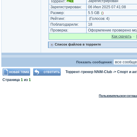
Зарегистрирован
Торрент:
Зарегистрирован:
06 Июл 2025 07:41:08
Размер:
5.5 GB
(
)
Рейтинг:
(Голосов:
4
)
Поблагодарили:
18
Проверка:
Оформление проверено мод
Как cкачать
·
Список файлов в торренте
Показать сообщения:
Торрент-трекер NNM-Club
->
Спорт и а
Страница
1
из
1
Пользовательское соглаш