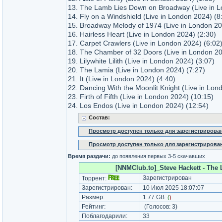
13. The Lamb Lies Down on Broadway (Live in L
14. Fly on a Windshield (Live in London 2024) (8
15. Broadway Melody of 1974 (Live in London 20
16. Hairless Heart (Live in London 2024) (2:30)
17. Carpet Crawlers (Live in London 2024) (6:02
18. The Chamber of 32 Doors (Live in London 20
19. Lilywhite Lilith (Live in London 2024) (3:07)
20. The Lamia (Live in London 2024) (7:27)
21. It (Live in London 2024) (4:40)
22. Dancing With the Moonlit Knight (Live in Lon
23. Firth of Fifth (Live in London 2024) (10:15)
24. Los Endos (Live in London 2024) (12:54)
Состав:
Просмотр доступен только для зарегистрирова
Просмотр доступен только для зарегистрирова
Время раздачи:
до появления первых 3-5 скачавших
[NNMClub.to]_Steve Hackett - The L
Зарегистрирован
Торрент:
Зарегистрирован:
10 Июл 2025 18:07:07
Размер:
1.77 GB
(
)
Рейтинг:
(Голосов:
3
)
Поблагодарили:
33