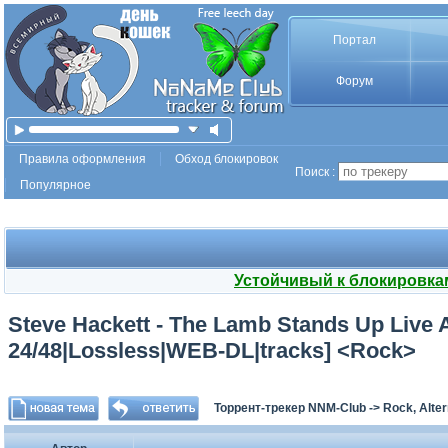
Портал
Форум
Правила оформления
Обход блокировок
Поиск :
Популярное
Устойчивый к блокировка
Steve Hackett - The Lamb Stands Up Live A
24/48|Lossless|WEB-DL|tracks] <Rock>
Торрент-трекер NNM-Club
->
Rock, Alter