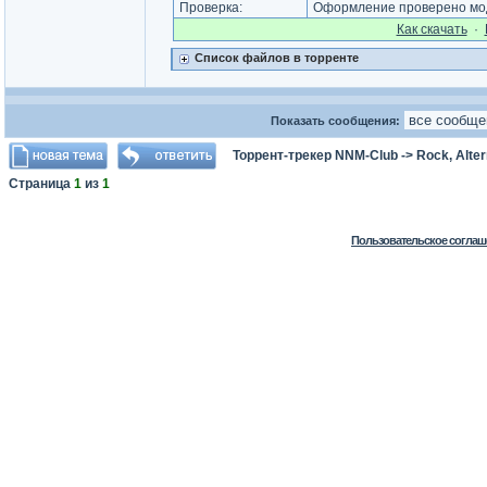
Проверка:
Оформление проверено мод
Как cкачать
·
Список файлов в торренте
Показать сообщения:
Торрент-трекер NNM-Club
->
Rock, Alter
Страница
1
из
1
Пользовательское соглаш