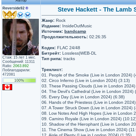
Автор
Reverside92
®
Steve Hackett - The Lamb S
Жанр:
Rock
Издание:
InsideOutMusic
Источник:
bandcamp
Продолжительность:
02:26:35
Кодек:
FLAC 24/48
Битрейт:
Lossless|WEB-DL
Стаж: 15 лет 1 мес.
Тип рипа:
tracks
Сообщений: 11311
Ratio:
2063.892
Треклист:
Поблагодарили:
472081
01. People of the Smoke (Live in London 2024) (
02. Circo Inferno (Live in London 2024) (3:13)
100%
03. These Passing Clouds (Live in London 2024)
04. The Devil's Cathedral (Live in London 2024) 
05. Every Day (Live in London 2024) (6:38)
06. Hands of the Priestess (Live in London 2024)
07. A Tower Struck Down (Live in London 2024) (
08. Low Notes And High Hopes (Live in London 2
09. Camino Royale (Live in London 2024) (10:12
10. Shadow of the Hierophant (Live in London 20
11. The Cinema Show (Live in London 2024) (11
12. Aisle of Plenty (Live in London 2024) (1:35)