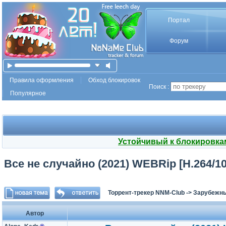
Портал
Форум
Правила оформления
Обход блокировок
Поиск :
Популярное
Устойчивый к блокировка
Все не случайно (2021) WEBRip [H.264/108
Торрент-трекер NNM-Club
->
Зарубежн
Автор