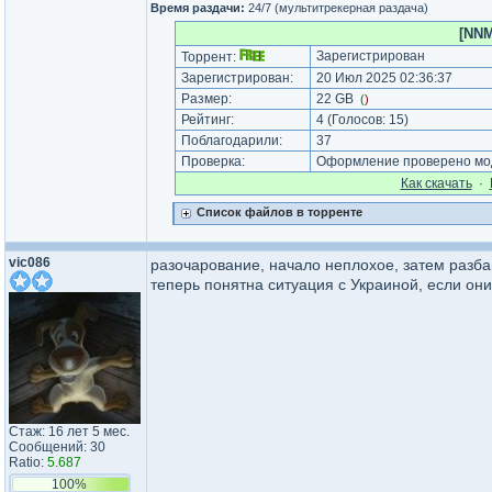
Время раздачи:
24/7 (мультитрекерная раздача)
[NNM
Зарегистрирован
Торрент:
Зарегистрирован:
20 Июл 2025 02:36:37
Размер:
22 GB
(
)
Рейтинг:
4
(Голосов:
15
)
Поблагодарили:
37
Проверка:
Оформление проверено мод
Как cкачать
·
Список файлов в торренте
vic086
разочарование, начало неплохое, затем разба
теперь понятна ситуация с Украиной, если они 
Стаж: 16 лет 5 мес.
Сообщений: 30
Ratio:
5.687
100%