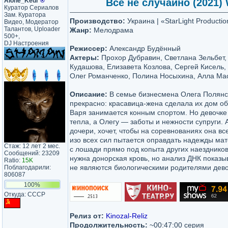
Alone_Kedr
®
Все не случайно (2021) 
Куратор Сериалов
Зам. Куратора
Производство:
Украина | «StarLight Productio
Видео, Модератор
Талантов, Uploader
Жанр:
Мелодрама
500+,
DJ Настроения
Режиссер:
Александр Будённый
Актеры:
Прохор Дубравин, Светлана Зельбет,
Кудашова, Елизавета Козлова, Сергей Кисель,
Олег Романченко, Полина Носыхина, Алла Ма
Описание:
В семье бизнесмена Олега Полянск
прекрасно: красавица-жена сделала их дом о
Варя занимается конным спортом. Но девочке 
тепла, а Олегу — заботы и нежности супруги. 
дочери, хочет, чтобы на соревнованиях она вс
изо всех сил пытается оправдать надежды ма
Стаж: 12 лет 2 мес.
с лошади прямо под копыта других наездников
Сообщений: 23209
нужна донорская кровь, но анализ ДНК показыв
Ratio:
15K
не являются биологическими родителями девоч
Поблагодарили:
806087
100%
Откуда: CCCP
Релиз от:
Kinozal-Reliz
Продолжительность:
~00:47:00 серия