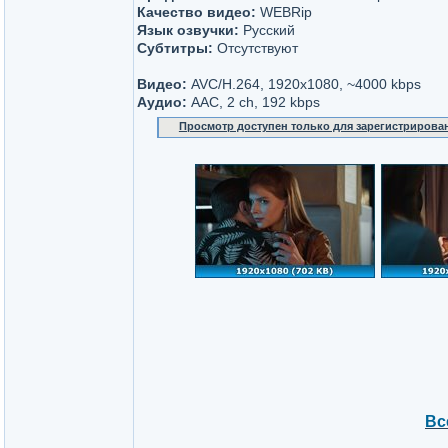
Качество видео:
WEBRip
Язык озвучки:
Русский
Субтитры:
Отсутствуют
Видео:
AVC/H.264, 1920x1080, ~4000 kbps
Аудио:
AAC, 2 ch, 192 kbps
Просмотр доступен только для зарегистрирова
Вс