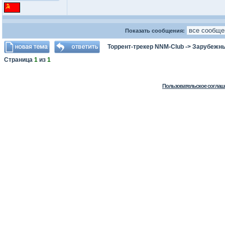
Показать сообщения:
Торрент-трекер NNM-Club
->
Зарубежн
Страница
1
из
1
Пользовательское соглаш