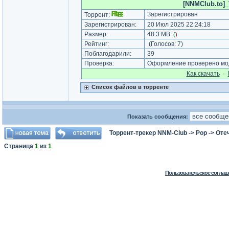
[NNMClub.to]_
Зарегистрирован
Торрент:
Зарегистрирован:
20 Июл 2025 22:24:18
Размер:
48.3 MB
(
)
Рейтинг:
(Голосов:
7
)
Поблагодарили:
39
Проверка:
Оформление проверено мод
Как cкачать
·
Список файлов в торренте
Показать сообщения:
Торрент-трекер NNM-Club
->
Pop
->
Оте
Страница
1
из
1
Пользовательское соглаш