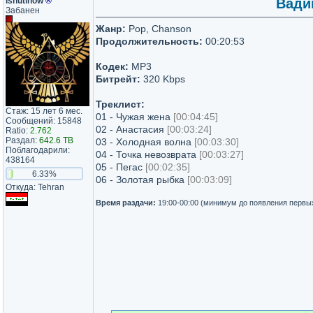
ishutinow
®
Вадим
Забанен
Жанр:
Pop, Chanson
Продолжительность:
00:20:53
Кодек:
MP3
Битрейт:
320 Kbps
Треклист:
Стаж: 15 лет 6 мес.
01 - Чужая жена
[00:04:45]
Сообщений: 15848
02 - Анастасия
[00:03:24]
Ratio:
2.762
Раздал:
642.6 TB
03 - Холодная волна
[00:03:30]
Поблагодарили:
04 - Точка невозврата
[00:03:27]
438164
05 - Пегас
[00:02:35]
6.33%
06 - Золотая рыбка
[00:03:09]
Откуда: Tehran
Время раздачи:
19:00-00:00 (минимум до появления первы