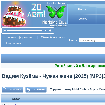
Портал
Форум
Правила оформления
Обход блокировок
Поиск :
Популярное
Устойчивый к блокировка
Вадим Кузёма - Чужая жена (2025) [MP3|
Торрент-трекер NNM-Club
->
Pop
->
Оте
Автор