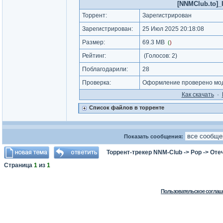
[NNMClub.to]_I
Торрент:
Зарегистрирован
Зарегистрирован:
25 Июл 2025 20:18:08
Размер:
69.3 MB
(
)
Рейтинг:
(Голосов:
2
)
Поблагодарили:
28
Проверка:
Оформление проверено мод
Как cкачать
·
Список файлов в торренте
Показать сообщения:
Торрент-трекер NNM-Club
->
Pop
->
Оте
Страница
1
из
1
Пользовательское соглаш