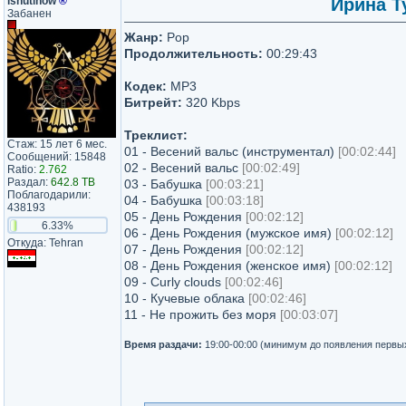
ishutinow
®
Ирина Т
Забанен
Жанр:
Pop
Продолжительность:
00:29:43
Кодек:
MP3
Битрейт:
320 Kbps
Треклист:
Стаж: 15 лет 6 мес.
01 - Весений вальс (инструментал)
[00:02:44]
Сообщений: 15848
02 - Весений вальс
[00:02:49]
Ratio:
2.762
Раздал:
642.8 TB
03 - Бабушка
[00:03:21]
Поблагодарили:
04 - Бабушка
[00:03:18]
438193
05 - День Рождения
[00:02:12]
6.33%
06 - День Рождения (мужское имя)
[00:02:12]
Откуда: Tehran
07 - День Рождения
[00:02:12]
08 - День Рождения (женское имя)
[00:02:12]
09 - Curly clouds
[00:02:46]
10 - Кучевые облака
[00:02:46]
11 - Не прожить без моря
[00:03:07]
Время раздачи:
19:00-00:00 (минимум до появления первы