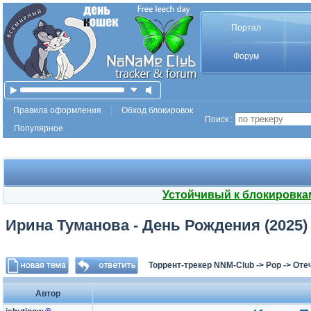
Портал
Форум
Правила оформления
Обход блокировок
Поиск :
Популярное
Устойчивый к блокировка
Ирина Туманова - День Рождения (2025)
Торрент-трекер NNM-Club
->
Pop
->
Оте
Автор