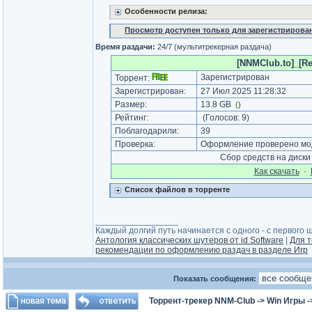
Особенности релиза:
Просмотр доступен только для зарегистрирова
Время раздачи:
24/7 (мультитрекерная раздача)
[NNMClub.to]_[Re
Зарегистрирован
Торрент:
Зарегистрирован:
27 Июл 2025 11:28:32
Размер:
13.8 GB
(
)
Рейтинг:
(Голосов:
9
)
Поблагодарили:
39
Проверка:
Оформление проверено мод
Сбор средств на диск
Как cкачать
·
Список файлов в торренте
_________________
Каждый долгий путь начинается с одного - с первого ша
Антология классических шутеров от id Software
|
Для т
рекомендации по оформлению раздач в разделе Игр
Показать сообщения:
Торрент-трекер NNM-Club
->
Win Игры
-