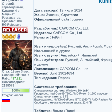
NEO_WORK
®
Kunit
Строгий,
справедливый,
Дата выхода:
19 июля 2024
Куратор Игр
Меценат,
Жанр:
Экшены, Стратегии
Реставратор,
Официальный сайт:
ссылка
Uploader 500+
RG Releasers
Разработчик:
CAPCOM Co., Ltd.
Издатель:
CAPCOM Co., Ltd.
Релиз от:
FitGirl
Язык интерфейса:
Русский, Английский, Фран
Итальянский и другие
Язык озвучки:
Английский, Японский
Язык субтитров:
Русский, Английский, Франц
и другие
Локализация:
CAPCOM Co., Ltd.
Стаж: 19 лет 3 мес.
Версия:
Build 19024694
Сообщений: 20097
Тип издания:
Repack
Ratio:
437.821
Поблагодарили:
2198579
Системные требования:
100%
Операционная система: Windows 10+ (
x64
)
Процессор: Intel Core i5-7500, AMD Ryzen 3 1200 и лучше
Откуда: Россия
Оперативная память: 8 ГБ
Видеоадаптер: NVIDIA GeForce GTX 1050 Ti, AMD Radeon RX 
Свободного места на жестком диске: 22.4 ГБ
Таблетка:
Вшита (Rune)