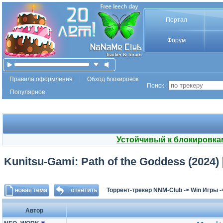
Портал
Форум
Правила оформления
Обход блокировок
Поиск :
Популярное
Устойчивый к блокировка
Kunitsu-Gami: Path of the Goddess (2024) [
Торрент-трекер NNM-Club
->
Win Игры
-
Автор