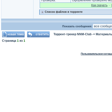
Проверка:
Оформление проверено моде
Как cкачать
·
Список файлов в торренте
Показать сообщения:
Торрент-трекер NNM-Club
->
Материалы
Страница
1
из
1
Пользовательское соглаш