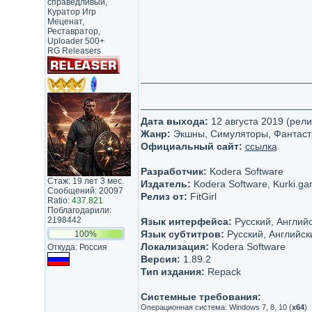
справедливый,
Куратор Игр
Меценат,
Реставратор,
Uploader 500+
RG Releasers
Дата выхода:
12 августа 2019 (рели
Жанр:
Экшны, Симуляторы, Фантаcт
Официальный сайт:
ссылка
Разработчик:
Kodera Software
Стаж: 19 лет 3 мес.
Издатель:
Kodera Software, Kurki.g
Сообщений: 20097
Релиз от:
FitGirl
Ratio:
437.821
Поблагодарили:
2198442
Язык интерфейса:
Русский, Английс
Язык субтитров:
Русский, Английски
100%
Локализация:
Kodera Software
Откуда: Россия
Версия:
1.89.2
Тип издания:
Repack
Системные требования:
Операционная система: Windows 7, 8, 10 (
х64
)