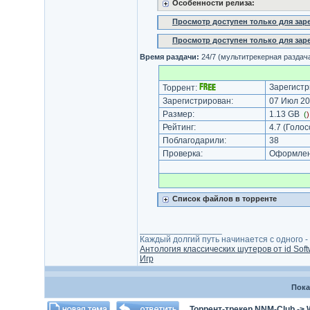
Особенности релиза:
Просмотр доступен только для за
Просмотр доступен только для за
Время раздачи:
24/7 (мультитрекерная раздач
Зарегистр
Торрент:
Зарегистрирован:
07 Июл 20
Размер:
1.13 GB
(
Рейтинг:
4.7
(Голос
Поблагодарили:
38
Проверка:
Оформлени
Список файлов в торренте
_________________
Каждый долгий путь начинается с одного - с
Антология классических шутеров от id Soft
Игр
Пока
Торрент-трекер NNM-Club
->