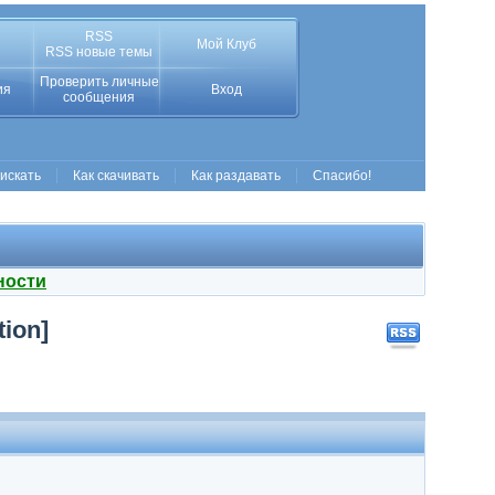
RSS
Мой Клуб
RSS новые темы
Проверить личные
ия
Вход
сообщения
 искать
Как скачивать
Как раздавать
Спасибо!
ности
tion]