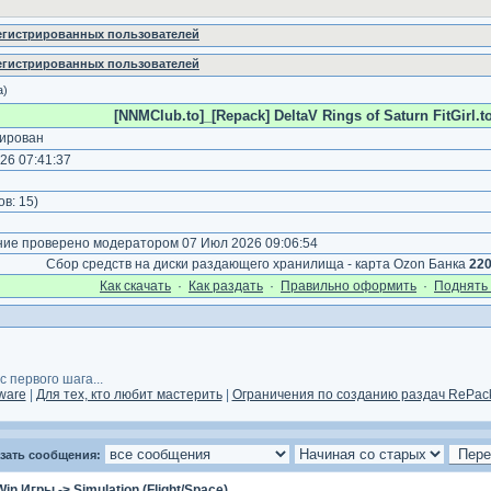
регистрированных пользователей
регистрированных пользователей
а)
[NNMClub.to]_[Repack] DeltaV Rings of Saturn FitGirl.to
ирован
26 07:41:37
)
ов:
15
)
е проверено модератором 07 Июл 2026 09:06:54
Сбор средств на диски раздающего хранилища - карта Ozon Банка
22
Как cкачать
·
Как раздать
·
Правильно оформить
·
Поднять 
 первого шага...
ware
|
Для тех, кто любит мастерить
|
Ограничения по созданию раздач RePack
зать сообщения:
Win Игры
->
Simulation (Flight/Space)