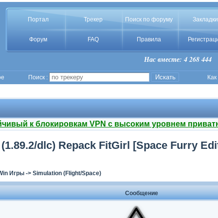
Портал
Трекер
Поиск по форуму
Закладки
Форум
FAQ
Правила
Регистрац
Нас вместе: 4 268 444
ое
Поиск :
Как
йчивый к блокировкам VPN с высоким уровнем приват
 (1.89.2/dlc) Repack FitGirl [Space Furry Edi
Win Игры
->
Simulation (Flight/Space)
Сообщение