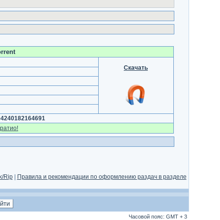
rrent
Скачать
04240182164691
ратио!
/Rip
|
Правила и рекомендации по оформлению раздач в разделе
Часовой пояс: GMT + 3