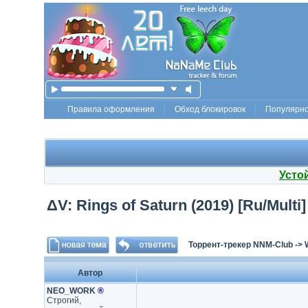
Правила оформления
Обход блокировок
Популярн
Усто
ΔV: Rings of Saturn (2019) [Ru/Multi]
Торрент-трекер NNM-Club
->
Автор
NEO_WORK
®
Строгий,