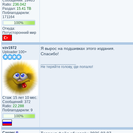
Сообщений: 18465
Ratio:
236.042
Раздал:
15.41 TB
Поблагодарили:
171164
100%
Откуда:
Потусторонний мир
vzv1972
Я вырос на подшивках этого издания.
Uploader 100+
Спасибо!
_________________
Не теряйте голову, где попало!
Стаж: 15 лет 10 мес.
Сообщений: 372
Ratio:
22.288
Поблагодарили: 9
100%
Casper
®