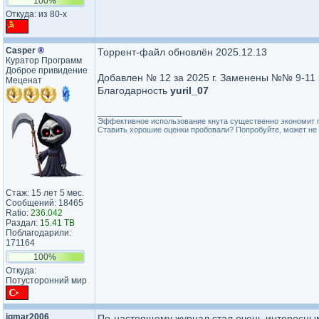
100%
Откуда: из 80-х
Casper
®
Торрент-файл обновлён 2025.12.13
Куратор Программ
Доброе привидение
Добавлен № 12 за 2025 г. Заменены №№ 9-11 з
Меценат
Благодарность
yuril_07
_________________
Эффективное использование кнута существенно экономит 
Ставить хорошие оценки пробовали? Попробуйте, может не 
Стаж: 15 лет 5 мес.
Сообщений: 18465
Ratio:
236.042
Раздал:
15.41 TB
Поблагодарили:
171164
100%
Откуда:
Потусторонний мир
igmar2006
По-настоящему журнал стал очень интересным 