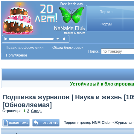
Портал
Форум
Правила оформления
Обход блокировок
Поиск :
Популярное
Устойчивый к блокировка
Подшивка журналов | Наука и жизнь [109
[Обновляемая]
Страницы:
1
,
2
След.
Торрент-трекер NNM-Club
->
Журналы