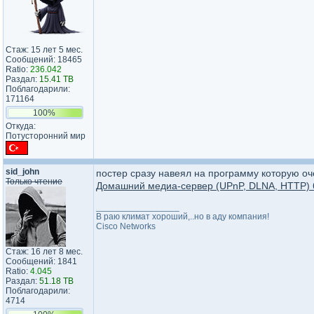
Стаж: 15 лет 5 мес.
Сообщений: 18465
Ratio:
236.042
Раздал:
15.41 TB
Поблагодарили:
171164
100%
Откуда:
Потусторонний мир
sid_john
постер сразу навеял на программу которую оч
Только чтение
Домашний медиа-сервер (UPnP, DLNA, HTTP) 6
_________________
В раю климат хороший,..но в аду компания!
Cisco Networks
Стаж: 16 лет 8 мес.
Сообщений: 1841
Ratio:
4.045
Раздал:
51.18 TB
Поблагодарили:
4714