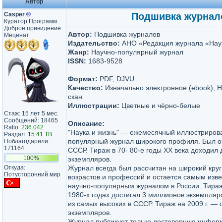
Автор
Casper
®
Подшивка журналов
Куратор Программ
Доброе привидение
Автор:
Подшивка журналов
Меценат
Издательство:
АНО «Редакция журнала «Наук
Жанр:
Научно-популярный журнал
ISSN:
1683-9528
Формат:
PDF, DJVU
Качество:
Изначально электронное (ebook), 
скан
Иллюстрации:
Цветные и чёрно-белые
Стаж: 15 лет 5 мес.
Сообщений: 18465
Описание:
Ratio:
236.042
"Наука и жизнь" — ежемесячный иллюстриров
Раздал:
15.41 TB
популярный журнал широкого профиля. Был о
Поблагодарили:
171164
СССР. Тираж в 70- 80-е годы XX века доходил
100%
экземпляров.
Откуда:
Журнал всегда был рассчитан на широкий круг
Потусторонний мир
возрастов и профессий и остается самым изв
научно-популярным журналом в России. Тира
1980-х годах достигал 3 миллионов экземпляр
из самых высоких в СССР. Тираж на 2009 г. — 
экземпляров.
Журнал публикует только достоверную инфо