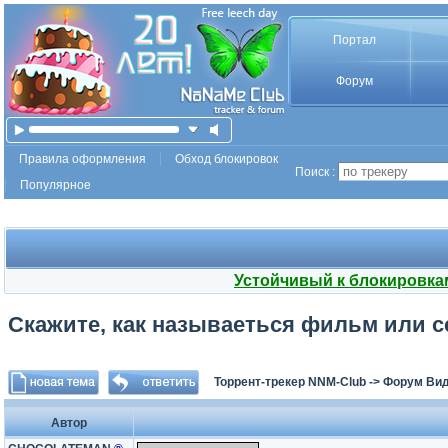
Портал
Форум
Правила оформления
Обход блокировок
Поиск :
Популярное
Устойчивый к блокировка
Скажите, как называеться фильм или с
Торрент-трекер NNM-Club
->
Форум Ви
Автор