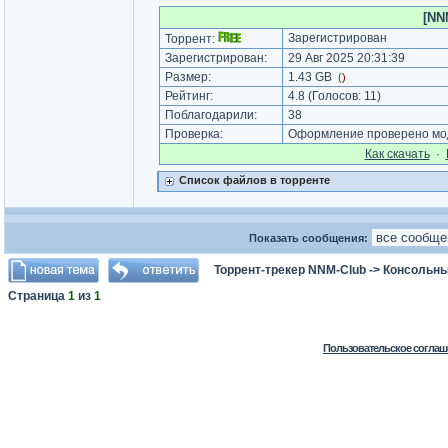
[NN
Зарегистрирован
Торрент:
Зарегистрирован:
29 Авг 2025 20:31:39
Размер:
1.43 GB
(
)
Рейтинг:
4.8
(Голосов:
11
)
Поблагодарили:
38
Проверка:
Оформление проверено моде
Как cкачать
·
Список файлов в торренте
Показать сообщения:
Торрент-трекер NNM-Club
->
Консольны
Страница
1
из
1
Пользовательское соглаш