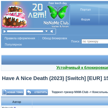
Портал
Форум
Правила оформления
Обход блокировок
Поиск :
Популярное
Устойчивый к блокировка
Have A Nice Death (2023) [Switch] [EUR] 15
Торрент-трекер NNM-Club
->
Консольны
Автор