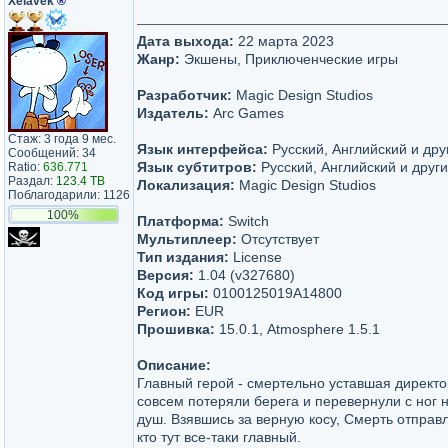
Xelavek
®
Дата выхода:
22 марта 2023
Жанр:
Экшены, Приключенческие игры
Разработчик:
Magic Design Studios
Издатель:
Arc Games
Стаж: 3 года 9 мес.
Язык интерфейса:
Русский, Английский и дру
Сообщений: 34
Язык субтитров:
Русский, Английский и друг
Ratio:
636.771
Раздал:
123.4 TB
Локализация:
Magic Design Studios
Поблагодарили: 1126
100%
Платформа:
Switch
Мультиплеер:
Отсутствует
Тип издания:
License
Версия:
1.04 (v327680)
Код игры:
0100125019A14800
Регион:
EUR
Прошивка:
15.0.1, Atmosphere 1.5.1
Описание:
Главный герой - смертельно уставшая директ
совсем потеряли берега и перевернули с ног 
душ. Взявшись за верную косу, Смерть отправ
кто тут все-таки главный.