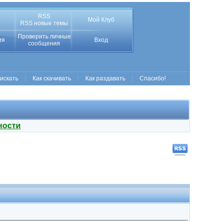
RSS
Мой Клуб
RSS новые темы
Проверить личные
ия
Вход
сообщения
 искать
Как скачивать
Как раздавать
Спасибо!
ности