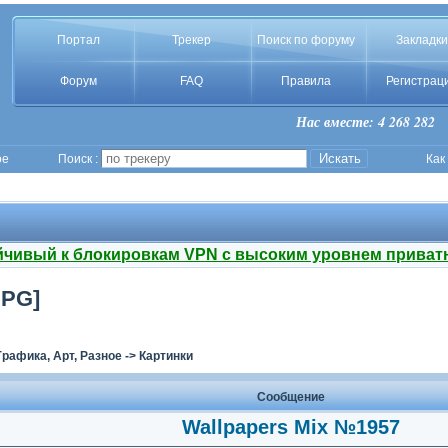
Портал
Трекер
Поиск по форуму
Закладки
Форум
FAQ
Правила
Регистрац
Нас вместе: 4 268 282
ое
Поиск :
Как
йчивый к блокировкам VPN с высоким уровнем приват
JPG]
Графика, Арт, Разное
->
Картинки
Сообщение
Wallpapers Mix №1957