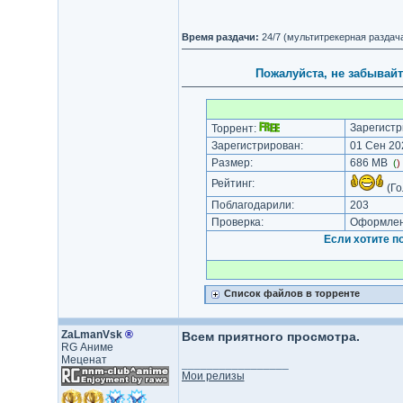
Время раздачи:
24/7 (мультитрекерная раздач
Пожалуйста, не забывайт
Зарегистр
Торрент:
Зарегистрирован:
01 Сен 202
Размер:
686 MB
(
)
Рейтинг:
(Го
Поблагодарили:
203
Проверка:
Оформлени
Если хотите п
Список файлов в торренте
ZaLmanVsk
®
Всем приятного просмотра.
RG Аниме
Меценат
_________________
Мои релизы