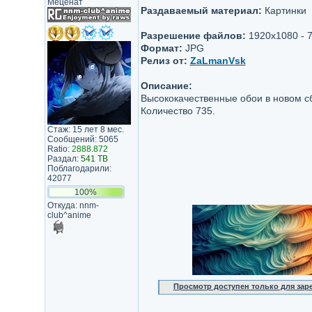
Меценат
Раздаваемый материал:
Картинки
Разрешение файлов:
1920x1080 - 
Формат:
JPG
Релиз от:
ZaLmanVsk
Описание:
Высококачественные обои в новом сб
Количество 735.
Стаж: 15 лет 8 мес.
Сообщений: 5065
Ratio:
2888.872
Раздал:
541 TB
Поблагодарили:
42077
100%
Откуда: nnm-
club^anime
Просмотр доступен только для за