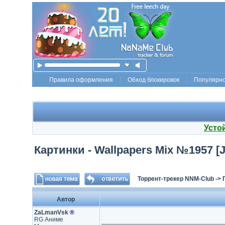
Правила оформления
Обход блокировок
Популярн
Усто
Картинки - Wallpapers Mix №1957 [
Торрент-трекер NNM-Club
->
Автор
ZaLmanVsk
®
RG Аниме