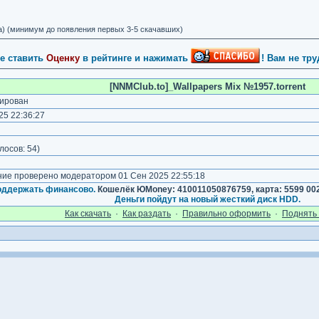
а) (минимум до появления первых 3-5 скачавших)
е ставить
Оценку
в рейтинге и нажимать
! Вам не тр
[NNMClub.to]_Wallpapers Mix №1957.torrent
ирован
5 22:36:27
лосов:
54
)
е проверено модератором 01 Сен 2025 22:55:18
оддержать финансово.
Кошелёк ЮMoney: 410011050876759, карта: 5599 002
Деньги пойдут на новый жесткий диск HDD.
Как cкачать
·
Как раздать
·
Правильно оформить
·
Поднять 