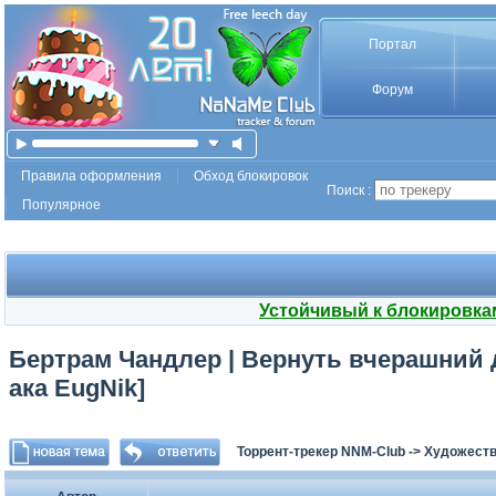
Портал
Форум
Правила оформления
Обход блокировок
Поиск :
Популярное
Устойчивый к блокировка
Бертрам Чандлер | Вернуть вчерашний д
ака EugNik]
Торрент-трекер NNM-Club
->
Художеств