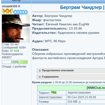
Автор
sinoptik500
®
Бертрам Чандлер |
Автор:
Бертрам Чандлер
Жанр:
фантастика
Читает:
Евгений Никитин ака EugNik
Продолжительность:
13:18:46
Издательство:
Аудиокнига своими руками
Аудио:
MP3, 96 Kbps
Стаж: 10 лет
Сообщений: 8264
Описание:
Ratio:
47.419
Сборник избранных произведений австралийск
Поблагодарили:
496857
фантаста английского происхождения Артура
100%
Откуда: с рыбалки
Продолжение описания:
Содержание:
Время раздачи:
с 09:00 до 21:00 (минимум до появления п
[NNMClub.to]
Зарегистрирован
Торрент:
Зарегистрирован:
05 Сен 2025 21:45:56
Размер:
524 MB
(
)