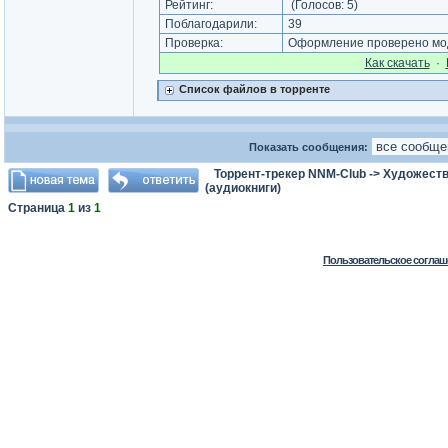
Рейтинг:
(Голосов:
5
)
Поблагодарили:
39
Проверка:
Оформление проверено мод
Как cкачать
·
Список файлов в торренте
Показать сообщения:
Торрент-трекер NNM-Club
->
Художеств
(аудиокниги)
Страница
1
из
1
Пользовательское соглаш