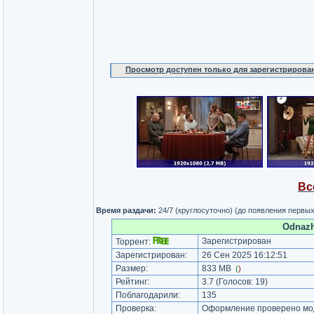
Просмотр доступен только для зарегистрирова
Вс
Время раздачи:
24/7 (круглосуточно) (до появления первы
Odnazh
Зарегистрирован
Торрент:
Зарегистрирован:
26 Сен 2025 16:12:51
Размер:
833 MB
(
)
Рейтинг:
3.7
(Голосов:
19
)
Поблагодарили:
135
Проверка:
Оформление проверено мод