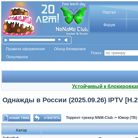
Портал
Форум
Правила оформления
Обход блокировок
Поиск :
Популярное
Устойчивый к блокировка
Однажды в России (2025.09.26) IPTV [H.2
Торрент-трекер NNM-Club
->
Юмор (ТВ)
Автор