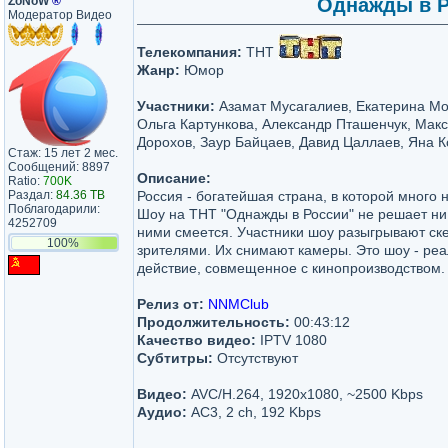
ZoNoW
®
Однажды в Ро
Модератор Видео
Телекомпания:
ТНТ
Жанр:
Юмор
Участники:
Азамат Мусагалиев, Екатерина Мо
Ольга Картункова, Александр Пташенчук, Мак
Дорохов, Заур Байцаев, Давид Цаллаев, Яна К
Стаж: 15 лет 2 мес.
Сообщений: 8897
Описание:
Ratio:
700K
Раздал:
84.36 TB
Россия - богатейшая страна, в которой много 
Поблагодарили:
Шоу на ТНТ "Однажды в России" не решает ни 
4252709
ними смеется. Участники шоу разыгрывают ске
100%
зрителями. Их снимают камеры. Это шоу - ре
действие, совмещенное с кинопроизводством.
Релиз от:
NNMClub
Продолжительность:
00:43:12
Качество видео:
IPTV 1080
Субтитры:
Отсутствуют
Видео:
AVC/H.264, 1920x1080, ~2500 Kbps
Аудио:
AC3, 2 ch, 192 Kbps