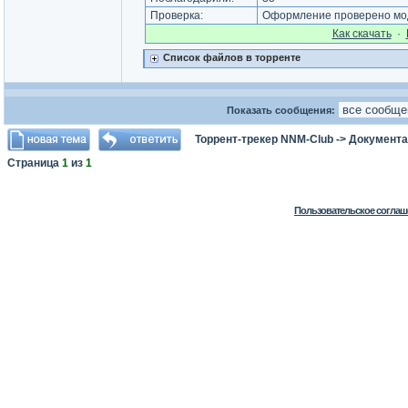
Проверка:
Оформление проверено мод
Как cкачать
·
Список файлов в торренте
Показать сообщения:
Торрент-трекер NNM-Club
->
Документа
Страница
1
из
1
Пользовательское соглаш