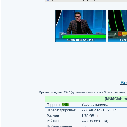
Вс
Время раздачи:
24/7 (до появления первых 3-5 скачавших)
[NNMClub.to
Зарегистрирован
Торрент:
Зарегистрирован:
27 Сен 2025 18:23:17
Размер:
1.75 GB
(
)
Рейтинг:
4.4
(Голосов:
14
)
Поблагодарили:
35