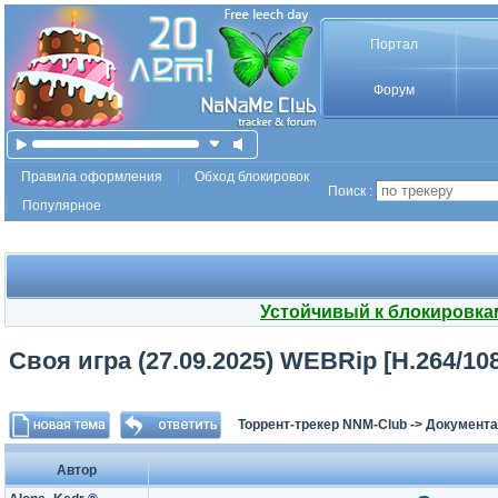
Портал
Форум
Правила оформления
Обход блокировок
Поиск :
Популярное
Устойчивый к блокировка
Своя игра (27.09.2025) WEBRip [H.264/10
Торрент-трекер NNM-Club
->
Документа
Автор