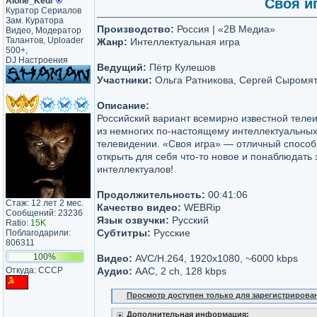
Alone_Kedr
®
Своя иг
Куратор Сериалов
Зам. Куратора
Производство:
Россия | «2В Медиа»
Видео, Модератор
Талантов, Uploader
Жанр:
Интеллектуальная игра
500+,
DJ Настроения
Ведущий:
Пётр Кулешов
Участники:
Ольга Ратникова, Сергей Сыромят
Описание:
Российский вариант всемирно известной телеи
из немногих по-настоящему интеллектуальных
телевидении. «Своя игра» — отличный способ 
открыть для себя что-то новое и понаблюдать 
интеллектуалов!
Продолжительность:
00:41:06
Стаж: 12 лет 2 мес.
Качество видео:
WEBRip
Сообщений: 23236
Язык озвучки:
Русский
Ratio:
15K
Субтитры:
Русские
Поблагодарили:
806311
100%
Видео:
AVC/H.264, 1920x1080, ~6000 kbps
Откуда: CCCP
Аудио:
AAC, 2 ch, 128 kbps
Просмотр доступен только для зарегистрирова
Дополнительная информация: