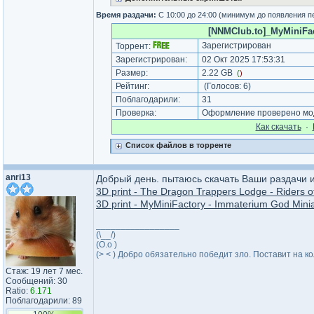
Время раздачи:
С 10:00 до 24:00 (минимум до появления п
[NNMClub.to]_MyMiniFacto
Зарегистрирован
Торрент:
Зарегистрирован:
02 Окт 2025 17:53:31
Размер:
2.22 GB
(
)
Рейтинг:
(Голосов:
6
)
Поблагодарили:
31
Проверка:
Оформление проверено мод
Как cкачать
·
Список файлов в торренте
anri13
Добрый день. пытаюсь скачать Ваши раздачи и 
3D print - The Dragon Trappers Lodge - Riders 
3D print - MyMiniFactory - Immaterium God Miniat
_________________
(\__/)
(O.o )
(> < ) Добро обязательно победит зло. Поставит на ко
Стаж: 19 лет 7 мес.
Сообщений: 30
Ratio:
6.171
Поблагодарили: 89