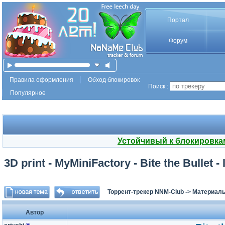
Портал
Форум
Правила оформления
Обход блокировок
Поиск :
Популярное
Устойчивый к блокировка
3D print - MyMiniFactory - Bite the Bullet -
Торрент-трекер NNM-Club
->
Материалы
Автор