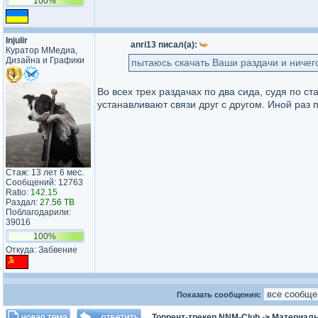
100%
Injulir
anri13 писал(а):
Куратор ММедиа,
Дизайна и Графики
пытаюсь скачать Ваши раздачи и ничего
Во всех трех раздачах по два сида, судя по с
устанавливают связи друг с другом. Иной раз 
Стаж: 13 лет 6 мес.
Сообщений: 12763
Ratio:
142.15
Раздал:
27.56 TB
Поблагодарили:
39016
100%
Откуда: Забвение
Показать сообщения:
Торрент-трекер NNM-Club
->
Материалы