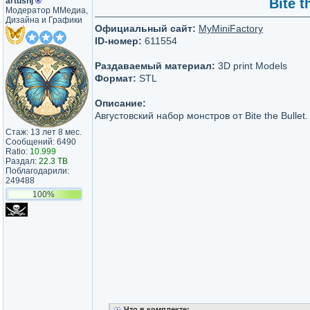
artushj
®
Bite t
Модератор ММедиа,
Дизайна и Графики
Официальный сайт:
MyMiniFactory
ID-номер:
611554
Раздаваемый материал:
3D print Models
Формат:
STL
Описание:
Августовский набор монстров от Bite the Bullet.
Стаж: 13 лет 8 мес.
Сообщений: 6490
Ratio:
10.999
Раздал:
22.3 TB
Поблагодарили:
249488
100%
Что в комплекте: