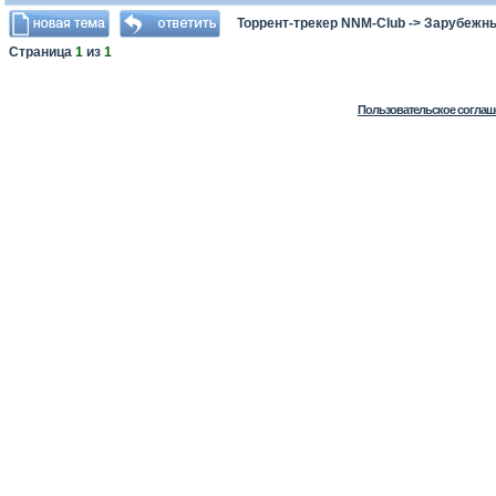
Торрент-трекер NNM-Club
->
Зарубежн
Страница
1
из
1
Пользовательское соглаш