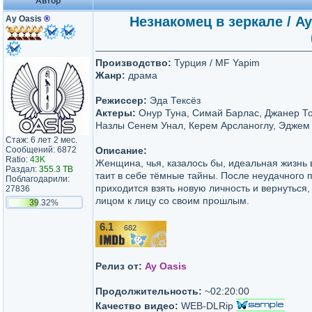
Автор
Ay Oasis
®
Незнакомец в зеркале / Ay
Производство:
Турция / MF Yapim
Жанр:
драма
Режиссер:
Эда Тексёз
Актеры:
Онур Туна, Симай Барлас, Джанер То
Назлы Сенем Унал, Керем Арсланоглу, Эджем 
Стаж: 6 лет 2 мес.
Сообщений: 6872
Описание:
Ratio:
43K
Женщина, чья, казалось бы, идеальная жизнь 
Раздал:
355.3 TB
таит в себе тёмные тайны. После неудачного 
Поблагодарили:
приходится взять новую личность и вернуться,
27836
лицом к лицу со своим прошлым.
39.32%
6.1
682
/10
Релиз от:
Ay Oasis
Продолжительность:
~02:20:00
Качество видео:
WEB-DLRip