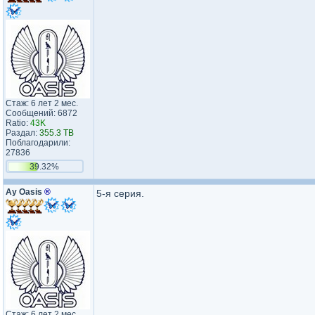
Стаж: 6 лет 2 мес.
Сообщений: 6872
Ratio:
43K
Раздал:
355.3 TB
Поблагодарили:
27836
39.32%
Ay Oasis
®
5-я серия.
Стаж: 6 лет 2 мес.