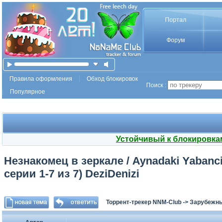
Портал
Форум
Правила оформления
Обход блокировок
Поиск :
Популярное
Устойчивый к блокировка
Незнакомец в зеркале / Aynadaki Yabanci
серии 1-7 из 7) DeziDenizi
Торрент-трекер NNM-Club
->
Зарубежн