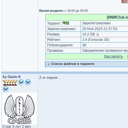
Вс
Время раздачи:
с 18:00 до 00:00
[NNMClub.t
Зарегистрирован
Торрент:
Зарегистрирован:
20 Ноя 2025 21:37:53
Размер:
10.2 GB
(
)
Рейтинг:
2.4
(Голосов:
30
)
Поблагодарили:
38
Проверка:
Оформление проверено мод
Как cкачать
·
Список файлов в торренте
Ay Oasis
®
2-я серия...
Стаж: 6 лет 2 мес.