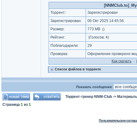
[NNMClub.to]_MyMi
Торрент:
Зарегистрирован
Зарегистрирован:
06 Окт 2025 14:45:56
Размер:
773 MB
(
)
Рейтинг:
(Голосов:
4
)
Поблагодарили:
29
Проверка:
Оформление проверено моде
Как cкачать
·
Список файлов в торренте
Показать сообщения:
Торрент-трекер NNM-Club
->
Материалы
Страница
1
из
1
Пользовательское соглаш