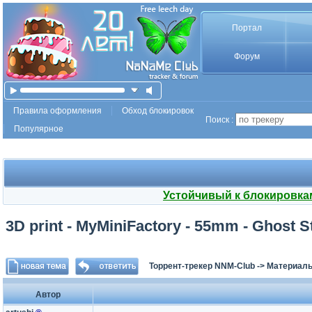
Портал
Форум
Правила оформления
Обход блокировок
Поиск :
Популярное
Устойчивый к блокировка
3D print - MyMiniFactory - 55mm - Ghost St
Торрент-трекер NNM-Club
->
Материалы
Автор