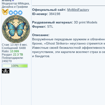
artushj
®
Модератор ММедиа,
Дизайна и Графики
Официальный сайт:
MyMiniFactory
ID-номер:
384198
Раздаваемый материал:
3D print Models
Формат:
STL
Описание:
Вооружённые передовым оружием и облачён
броню, «Ghost Strikers» неустанно стремятся 
Стаж: 13 лет 8 мес.
Известные своей безжалостной эффективност
Сообщений: 6488
Ratio:
10.999
присутствием, эти каратели вселяют страх в с
Раздал:
22.3 TB
и бандитов.
Поблагодарили:
249270
100%