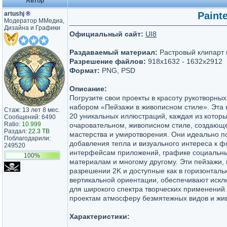
Автор
artushj
®
Paint
Модератор ММедиа,
Дизайна и Графики
Официальный сайт:
UI8
Раздаваемый материал:
Растровый клипарт 
Разрешение файлов:
918x1632 - 1632x2912
Формат:
PNG, PSD
Описание:
Погрузите свои проекты в красоту рукотворны
набором «Пейзажи в живописном стиле». Эта 
Стаж: 13 лет 8 мес.
20 уникальных иллюстраций, каждая из котор
Сообщений: 6490
Ratio:
10.999
очаровательном, живописном стиле, создаю
Раздал:
22.3 TB
мастерства и умиротворения. Они идеально п
Поблагодарили:
добавления тепла и визуального интереса к ф
249520
интерфейсам приложений, графике социальны
100%
материалам и многому другому. Эти пейзажи,
разрешении 2K и доступные как в горизонтальн
вертикальной ориентации, обеспечивают искл
для широкого спектра творческих применений
проектам атмосферу безмятежных видов и жив
Характеристики: