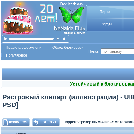
Портал
Форум
Правила оформления
Обход блокировок
Поиск :
Популярное
Устойчивый к блокировка
Растровый клипарт (иллюстрации) - UI8 - 
PSD]
Торрент-трекер NNM-Club
->
Материалы