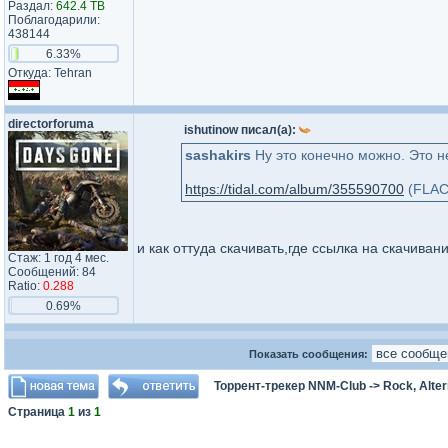
Раздал:
642.4 TB
Поблагодарили:
438144
6.33%
Откуда: Tehran
directorforuma
ishutinow писал(а):
sashakirs
Ну это конечно можно. Это н
https://tidal.com/album/355590700
(FLAC 
и как оттуда скачивать,где ссылка на скачиван
Стаж: 1 год 4 мес.
Сообщений: 84
Ratio:
0.288
0.69%
Показать сообщения:
Торрент-трекер NNM-Club
->
Rock, Alter
Страница
1
из
1