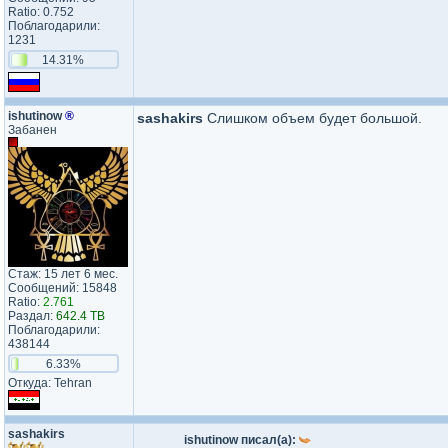
Ratio: 0.752
Поблагодарили:
1231
14.31%
ishutinow
®
sashakirs
Слишком объем будет большой.
Забанен
Стаж: 15 лет 6 мес.
Сообщений: 15848
Ratio:
2.761
Раздал:
642.4 TB
Поблагодарили:
438144
6.33%
Откуда: Tehran
sashakirs
ishutinow писал(а):