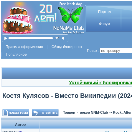
Портал
Форум
Правила оформления
Обход блокировок
Поиск :
Популярное
Устойчивый к блокировка
Костя Кулясов - Вместо Википедии (2024
Торрент-трекер NNM-Club
->
Rock, Alter
Автор