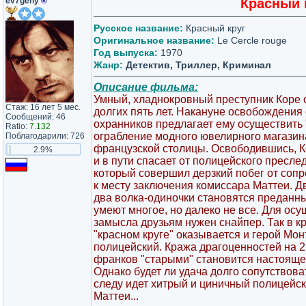
ev7geny
®
Красный к
Русское название:
Красный круг
Оригинальное название:
Le Cercle rouge
Год выпуска:
1970
Жанр:
Детектив, Триллер, Криминал
Описание фильма:
Умный, хладнокровный преступник Коре 
Стаж: 16 лет 5 мес.
долгих пять лет. Накануне освобождения 
Сообщений: 46
охранников предлагает ему осуществить 
Ratio:
7.132
ограбление модного ювелирного магазин
Поблагодарили: 726
французской столицы. Освободившись, К
2.9%
и в пути спасает от полицейского пресл
который совершил дерзкий побег от соп
к месту заключения комиссара Маттеи. Д
два волка-одиночки становятся преданн
умеют многое, но далеко не все. Для ос
замысла друзьям нужен снайпер. Так в 
"красном круге" оказывается и герой Мо
полицейский. Кража драгоценностей на 
франков "старыми" становится настояще
Однако будет ли удача долго сопутствова
следу идет хитрый и циничный полицейск
Маттеи...