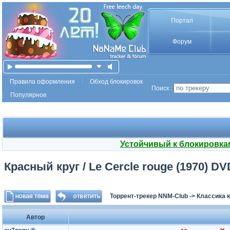
Портал
Форум
Правила оформления
Обход блокировок
Поиск :
Популярное
Устойчивый к блокировка
Красный круг / Le Cercle rouge (1970) DV
Торрент-трекер NNM-Club
->
Классика 
Автор