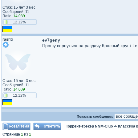
Стаж: 15 лет 3 мес.
Сообщений: 11
Ratio:
14.089
12.12%
rashti
ev7geny
Прошу вернуться на раздачу Красный круг / Le
Стаж: 15 лет 3 мес.
Сообщений: 11
Ratio:
14.089
12.12%
Показать сообщения:
Торрент-трекер NNM-Club
->
Классика 
Страница
1
из
1