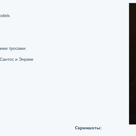
odels
кими тросами.
 Сантос и Энрике
Скриншоты: