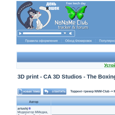
Правила оформления
Обход блокировок
Популярн
Усто
3D print - CA 3D Studios - The Boxi
Торрент-трекер NNM-Club
->
Автор
artushj
®
Модератор ММедиа,