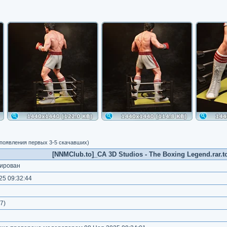
 появления первых 3-5 скачавших)
[NNMClub.to]_CA 3D Studios - The Boxing Legend.rar.to
ирован
5 09:32:44
7
)