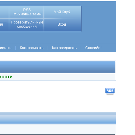
RSS
Мой Клуб
RSS новые темы
Проверить личные
ия
Вход
сообщения
 искать
Как скачивать
Как раздавать
Спасибо!
ности