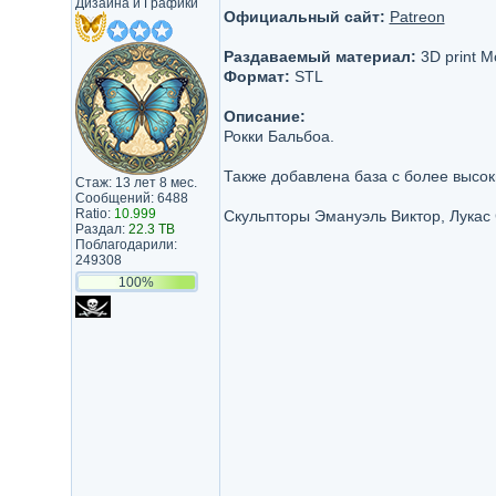
Дизайна и Графики
Официальный сайт:
Patreon
Раздаваемый материал:
3D print M
Формат:
STL
Описание:
Рокки Бальбоа.
Также добавлена ​​база с более высо
Стаж: 13 лет 8 мес.
Сообщений: 6488
Ratio:
10.999
Скульпторы Эмануэль Виктор, Лукас
Раздал:
22.3 TB
Поблагодарили:
249308
100%