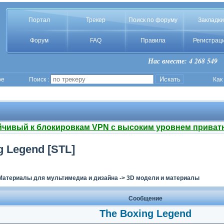
Портал
Трекер
Поиск по форуму
Закладки
Форум
FAQ
Правила
Регистрац
Нас вместе: 4 268 549
ое
Поиск :
Как
йчивый к блокировкам VPN с высоким уровнем приват
ng Legend [STL]
Материалы для мультимедиа и дизайна
->
3D модели и материалы
Сообщение
The Boxing Legend