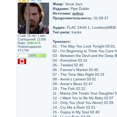
Жанр:
Vocal Jazz
Издание:
Pipe Dublin
Источник:
qobuz
Продолжительность:
01:08:37
Аудио:
FLAC 24/44.1, Lossless|WEB
Тип рипа:
tracks
Стаж: 15 лет 1 мес.
Сообщений: 11306
Треклист:
Ratio:
2060.674
01 - The Way You Look Tonight 03:01
Поблагодарили:
471756
02 - I'm Beginning to Think You Care 
03 - Between the Devil and the Deep 
100%
04 - Everytime 03:10
05 - Twisted 02:40
06 - Farmer's Market 02:45
07 - The Time Was Right 03:19
08 - Annie's Lament 03:01
09 - Annie's Blues 02:47
10 - The Fish 02:22
11 - Mama (He Treats Your Daughter 
12 - I Want You to Be My Baby 02:07
13 - Only You (And You Alone) 02:09
14 - Cry Me a River 02:51
15 - Gypsy in My Soul 02:40
16 - I Love Paris 02:18