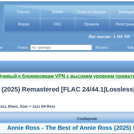
Портал
Трекер
Поиск по форуму
Закладки
Форум
FAQ
Правила
Регистрац
Нас вместе: 4 268 309
ое
Поиск :
Как
йчивый к блокировкам VPN с высоким уровнем приват
s (2025) Remastered [FLAC 24/44.1|Lossles
Jazz, Blues, Soul
->
Jazz (Hi-Res)
Сообщение
Annie Ross - The Best of Annie Ross (2025)