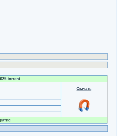
025.torrent
Скачать
ратио!