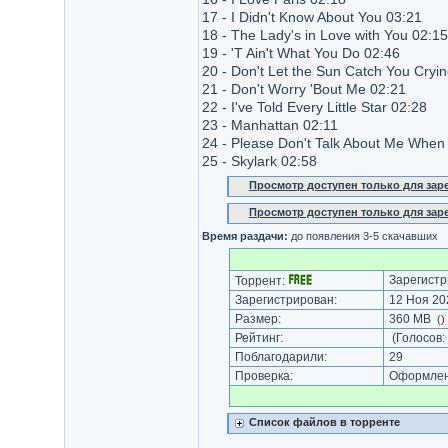
17 - I Didn't Know About You 03:21
18 - The Lady's in Love with You 02:15
19 - 'T Ain't What You Do 02:46
20 - Don't Let the Sun Catch You Cryi
21 - Don't Worry 'Bout Me 02:21
22 - I've Told Every Little Star 02:28
23 - Manhattan 02:11
24 - Please Don't Talk About Me When
25 - Skylark 02:58
Просмотр доступен только для за
Просмотр доступен только для за
Время раздачи:
до появления 3-5 скачавших
Зарегистр
Торрент:
Зарегистрирован:
12 Ноя 202
Размер:
360 MB
(
)
Рейтинг:
(Голосов:
Поблагодарили:
29
Проверка:
Оформлени
Список файлов в торренте