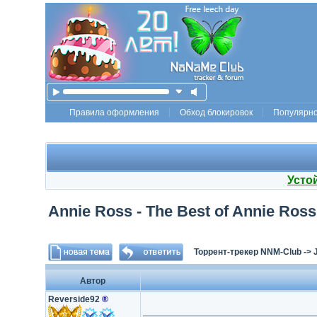
Правила оформления
Обход блокировок
Популярн
Усто
Annie Ross - The Best of Annie Ros
Торрент-трекер NNM-Club
->
Автор
Reverside92
®