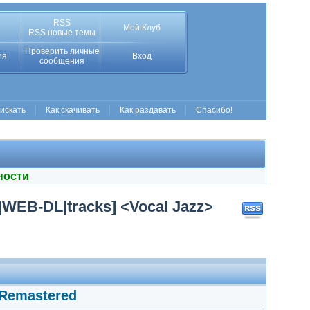
RSS
Мой Клуб
RSS новые темы
Проверить личные
ия
Вход
сообщения
 искать
Как скачивать
Как раздавать
Спасибо!
ности
s|WEB-DL|tracks] <Vocal Jazz>
 Remastered