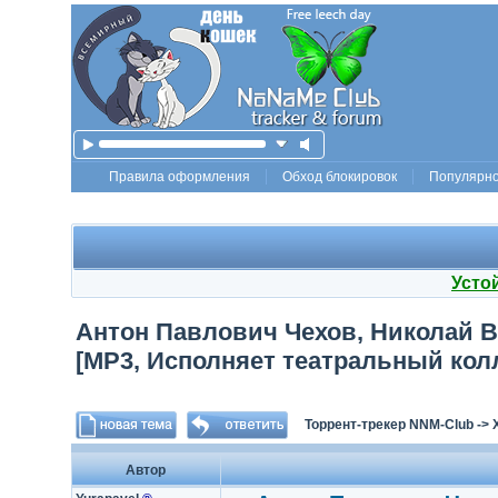
Правила оформления
Обход блокировок
Популярн
Усто
Антон Павлович Чехов, Николай Ва
[MP3, Исполняет театральный кол
Торрент-трекер NNM-Club
->
Автор