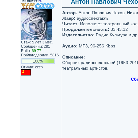
Yurapavel
®
Антон Павлович Чехов
Автор:
Антон Павлович Чехов, Никол
Жанр:
аудиоспектакль
Читает:
Исполняет театральный кол
Продолжительность:
33:43:12
Издательство:
Радио Культура и др
Стаж: 5 лет 3 мес.
Аудио:
MP3, 96-256 Kbps
Сообщений: 281
Ratio:
69.77
Поблагодарили: 5816
Описание:
100%
Cборник радиоспектаклей (1953-201
Откуда: ссср
театральных артистов.
Сб