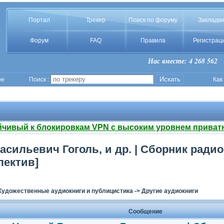
Портал
Трекер
Поиск по форуму
Закладки
Форум
FAQ
Правила
Регистрац
Нас вместе: 4 268 562
ое
Поиск :
Как
йчивый к блокировкам VPN с высоким уровнем приват
сильевич Гоголь, и др. | Сборник радио
лектив]
Художественные аудиокниги и публицистика
->
Другие аудиокниги
Сообщение