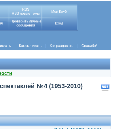
RSS
Мой Клуб
RSS новые темы
Проверить личные
ия
Вход
сообщения
 искать
Как скачивать
Как раздавать
Спасибо!
ности
спектаклей №4 (1953-2010)