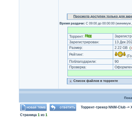
Просмотр доступен только для за
Время раздачи:
С 09:00 до 00:00:00 (минимум
Зарегистр
Торрент:
Зарегистрирован:
13 Дек 202
Размер:
2.22 GB
(
Рейтинг:
(Го
Поблагодарили:
90
Проверка:
Оформлени
Список файлов в торренте
Пока
Торрент-трекер NNM-Club
->
Страница
1
из
1