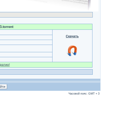
.torrent
Скачать
ратио!
Часовой пояс: GMT + 3