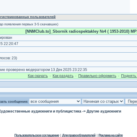
регистрированных пользователей
 до появления первых 3-5 скачавших)
[NNMClub.to]_Sbornik radiospektakley №4 ( 1953-2010) MP3
ирован
5 22:20:47
)
лосов:
23
)
е проверено модератором 13 Дек 2025 23:22:35
Как cкачать
·
Как раздать
·
Правильно оформить
·
Поднять 
зать сообщения:
Художественные аудиокниги и публицистика
->
Другие аудиокниги
Пользовательское соглашение
|
Для правообладателей
|
Реклама на сайте