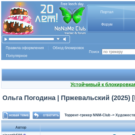
Портал
Форум
Правила оформления
Обход блокировок
Поиск :
Популярное
Устойчивый к блокировка
Ольга Погодина | Пржевальский (2025) 
Торрент-трекер NNM-Club
->
Художеств
Автор