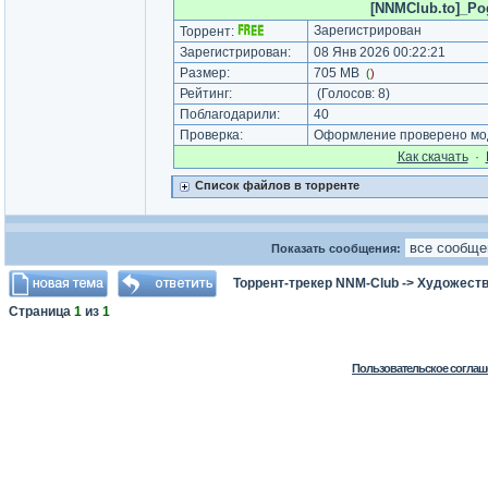
[NNMClub.to]_Pog
Зарегистрирован
Торрент:
Зарегистрирован:
08 Янв 2026 00:22:21
Размер:
705 MB
(
)
Рейтинг:
(Голосов:
8
)
Поблагодарили:
40
Проверка:
Оформление проверено мод
Как cкачать
·
Список файлов в торренте
Показать сообщения:
Торрент-трекер NNM-Club
->
Художеств
Страница
1
из
1
Пользовательское соглаш