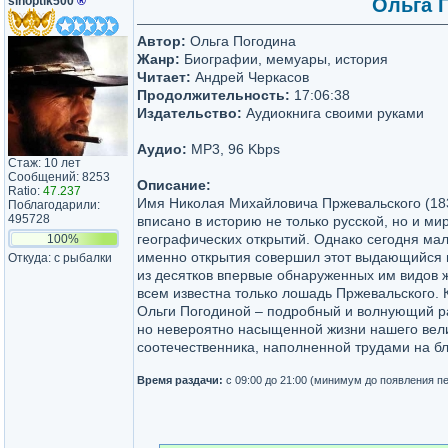
sinoptik500
®
Ольга П
Автор:
Ольга Погодина
Жанр:
Биографии, мемуары, история
Читает:
Андрей Черкасов
Продолжительность:
17:06:38
Издательство:
Аудиокнига своими руками
Аудио:
MP3, 96 Kbps
Стаж: 10 лет
Сообщений: 8253
Описание:
Ratio:
47.237
Имя Николая Михайловича Пржевальского (18
Поблагодарили:
495728
вписано в историю не только русской, но и ми
географических открытий. Однако сегодня мало
100%
именно открытия совершил этот выдающийся 
Откуда: с рыбалки
из десятков впервые обнаруженных им видов 
всем известна только лошадь Пржевальского. 
Ольги Погодиной – подробный и волнующий ра
но невероятно насыщенной жизни нашего вел
соотечественника, наполненной трудами на бл
Время раздачи:
с 09:00 до 21:00 (минимум до появления п