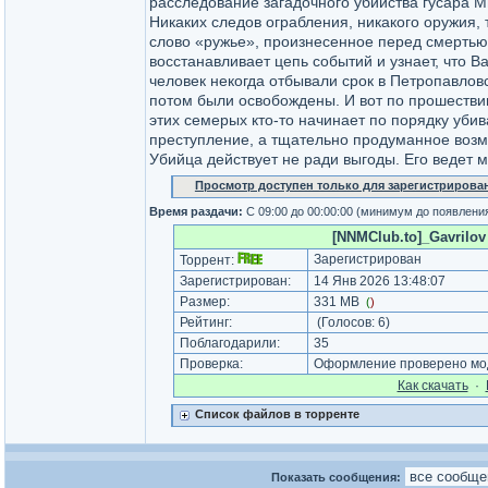
расследование загадочного убийства гусара 
Никаких следов ограбления, никакого оружия, 
слово «ружье», произнесенное перед смерть
восстанавливает цепь событий и узнает, что В
человек некогда отбывали срок в Петропавловс
потом были освобождены. И вот по прошестви
этих семерых кто-то начинает по порядку убив
преступление, а тщательно продуманное возме
Убийца действует не ради выгоды. Его ведет 
Просмотр доступен только для зарегистрирова
Время раздачи:
С 09:00 до 00:00:00 (минимум до появлени
[NNMClub.to]_Gavrilov 
Зарегистрирован
Торрент:
Зарегистрирован:
14 Янв 2026 13:48:07
Размер:
331 MB
(
)
Рейтинг:
(Голосов:
6
)
Поблагодарили:
35
Проверка:
Оформление проверено мод
Как cкачать
·
Список файлов в торренте
Показать сообщения: