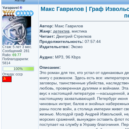
Автор
Yurapavel
®
Макс Гаврилов | Граф Извольс
п
Автор:
Макс Гаврилов
Жанр:
детектив
, мистика
Читает:
Дмитрий Стрелков
Продолжительность:
07:57:44
Издательство:
Эксмо
Стаж: 5 лет 3 мес.
Сообщений: 281
Ratio:
69.77
Аудио:
MP3, 96 Kbps
Поблагодарили:
5814
Описание:
100%
Это роман для тех, кто устал от одинаковых д
Откуда: ссср
книгу с размахом. Здесь есть все: императорс
заговоры, таинственные убийства, наследстве
любовь, проверенная дуэлями и войнами. Эта
вкус к настоящей литературе —насыщенной, 
настоящему захватывающей. Петербург июня 1
чиновных интриг, балов и знойных набережных
раны после войн, а столица империи живет с
жизнью. Молодой граф Андрей Извольский, не
морских сражений, вынужден оставить флот п
поступает на службу в Управу благочиния. Пе