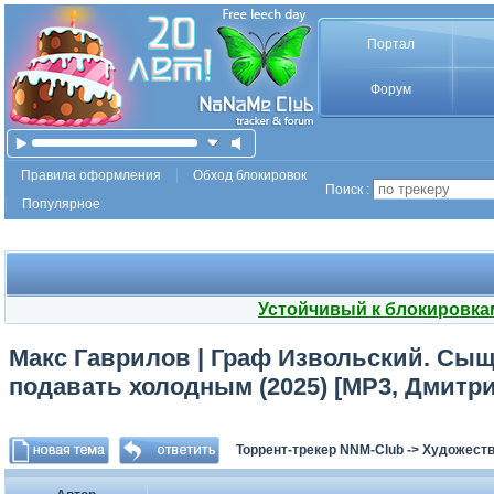
Портал
Форум
Правила оформления
Обход блокировок
Поиск :
Популярное
Устойчивый к блокировка
Макс Гаврилов | Граф Извольский. Сыщи
подавать холодным (2025) [MP3, Дмитр
Торрент-трекер NNM-Club
->
Художеств