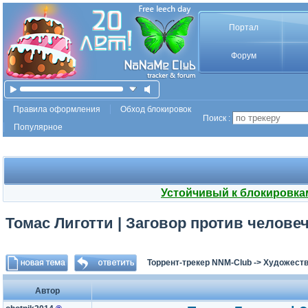
Портал
Форум
Правила оформления
Обход блокировок
Поиск :
Популярное
Устойчивый к блокировка
Томас Лиготти | Заговор против человеч
Торрент-трекер NNM-Club
->
Художеств
Автор