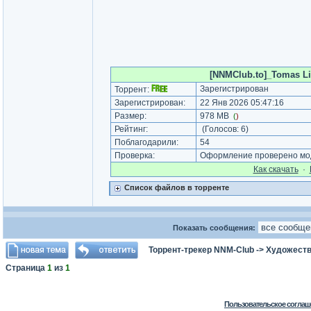
[NNMClub.to]_Tomas Ligo
Зарегистрирован
Торрент:
Зарегистрирован:
22 Янв 2026 05:47:16
Размер:
978 MB
(
)
Рейтинг:
(Голосов:
6
)
Поблагодарили:
54
Проверка:
Оформление проверено мод
Как cкачать
·
Список файлов в торренте
Показать сообщения:
Торрент-трекер NNM-Club
->
Художеств
Страница
1
из
1
Пользовательское соглаш