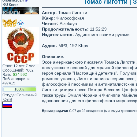
ohotnik2014
®
Томас Лиготти | 
RG Книги
Автор:
Томас Лиготти
Жанр:
Философская
Читает:
Aizekaya
Продолжительность:
11:52:29
Издательство:
Аудиокнига своими руками
Аудио:
MP3, 192 Kbps
Описание:
Эссе американского писателя Томаса Лиготти,
Стаж: 12 лет 7 мес.
послужившее основой для мрачной философии
Сообщений: 7662
героя сериала "Настоящий детектив". Получив
Ratio:
824.992
романов ужасов, Лиготти написал серию эссе,
Поблагодарили:
497415
философский пессимизм и антинаталистские в
100%
Лиготти цитирует эссе Петера Весселя Цапф
также труды Эмиля Чорана и Филиппа Майнле
Откуда: Солнечный
Крым
вдохновения для его философского мировоззр
Время раздачи:
С 07 до 22 ежедневно (минимум до появле