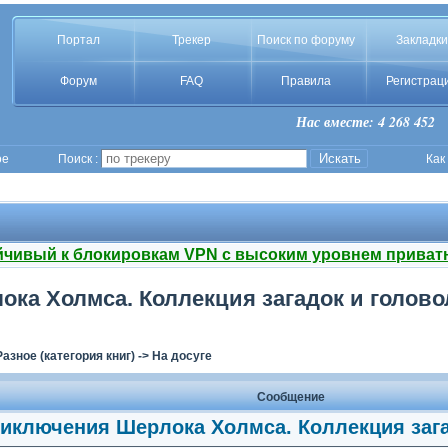
Портал
Трекер
Поиск по форуму
Закладки
Форум
FAQ
Правила
Регистрац
Нас вместе: 4 268 452
ое
Поиск :
Как
йчивый к блокировкам VPN с высоким уровнем приват
ка Холмса. Коллекция загадок и головол
Разное (категория книг)
->
На досуге
Сообщение
риключения Шерлока Холмса. Коллекция зага