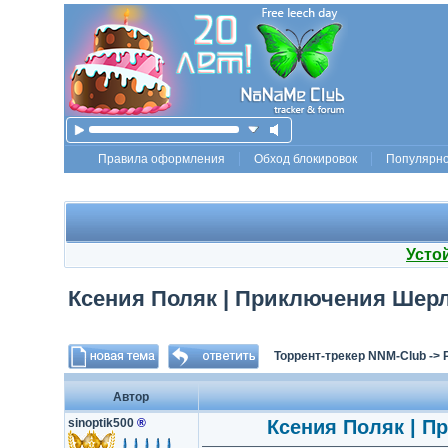
Правила оформления
Обход блокировок
Популярн
Усто
Ксения Поляк | Приключения Шерло
Торрент-трекер NNM-Club
->
Автор
sinoptik500
®
Ксения Поляк | П