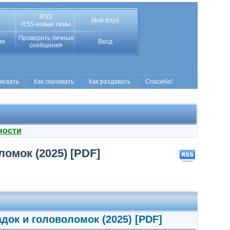
RSS
Мой Клуб
RSS новые темы
Проверить личные
ия
Вход
сообщения
 искать
Как скачивать
Как раздавать
Спасибо!
ности
омок (2025) [PDF]
док и головоломок (2025) [PDF]