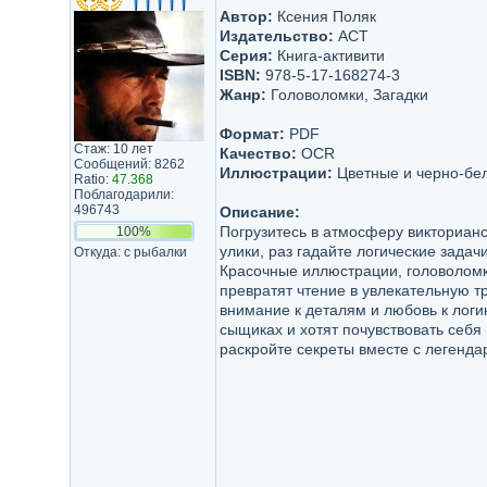
Автор:
Ксения Поляк
Издательство:
АСТ
Серия:
Книга-активити
ISBN:
978-5-17-168274-3
Жанр:
Головоломки, Загадки
Формат:
PDF
Стаж: 10 лет
Качество:
OCR
Сообщений: 8262
Иллюстрации:
Цветные и черно-бе
Ratio:
47.368
Поблагодарили:
496743
Описание:
Погрузитесь в атмосферу викториан
100%
улики, раз гадайте логические задач
Откуда: с рыбалки
Красочные иллюстрации, головолом
превратят чтение в увлекательную т
внимание к деталям и любовь к логи
сыщиках и хотят почувствовать себ
раскройте секреты вместе с легенд