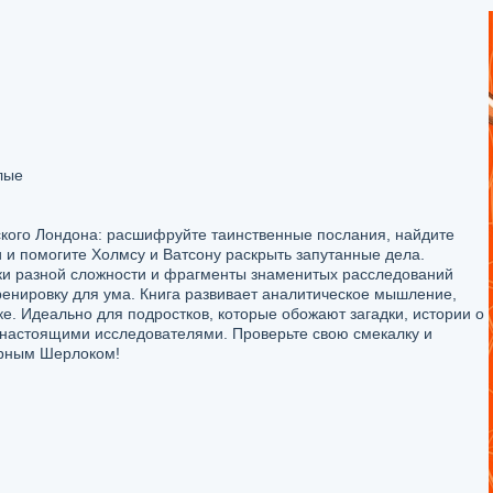
лые
ского Лондона: расшифруйте таинственные послания, найдите
и и помогите Холмсу и Ватсону раскрыть запутанные дела.
ки разной сложности и фрагменты знаменитых расследований
ренировку для ума. Книга развивает аналитическое мышление,
ке. Идеально для подростков, которые обожают загадки, истории о
я настоящими исследователями. Проверьте свою смекалку и
арным Шерлоком!