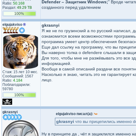
Defender – Защитник Windows;
" Вроде читат
Ratio:
50.168
созданного перед удалением
Раздал:
49.29 TB
100%
elgujakviso
®
gkrasnyi
Я же не по грузинский а по русский написал, д
ознакомится всеми возможностями программы, 
программа умеет центр обеспечения безопасн
Еще дал ссылку на программу, что вы прицепи
Вы наверно толка о defendere слышали в защи
Для того, чтобы мне не разжёвывать это все з
информацией.
Вообще в самой описаний раздачи все понятно
Стаж: 15 лет 10 мес.
Насколько я знаю, читать это не гарантирует
Сообщений: 1567
лицо.
Ratio:
4.184
Поблагодарили:
59780
100%
gkrasnyi
elgujakviso писал(а):
gkrasnyi
что вы прицепились именно d
Ну в принципе да , чёт я зациклился именно н