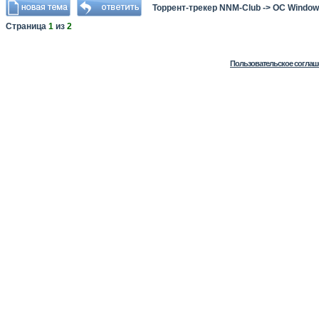
Торрент-трекер NNM-Club
->
ОС Window
Страница
1
из
2
Пользовательское соглаш