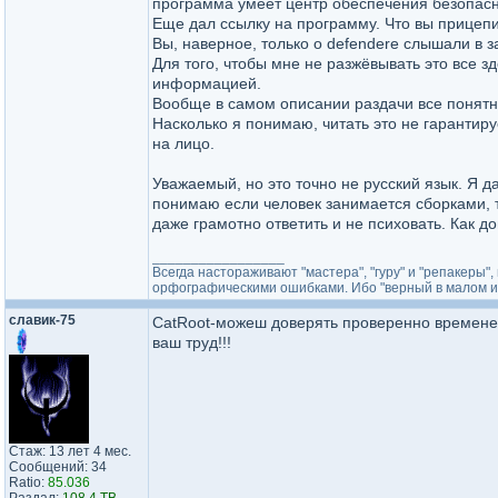
программа умеет центр обеспечения безопасн
Еще дал ссылку на программу. Что вы прицепи
Вы, наверное, только о defendere слышали в 
Для того, чтобы мне не разжёвывать это все з
информацией.
Вообще в самом описании раздачи все понятн
Насколько я понимаю, читать это не гарантир
на лицо.
Уважаемый, но это точно не русский язык. Я д
понимаю если человек занимается сборками, т
даже грамотно ответить и не психовать. Как д
_________________
Всегда настораживают "мастера", "гуру" и "репакеры
орфографическими ошибками. Ибо "верный в малом и 
славик-75
CatRoot-можеш доверять проверенно временем!!
ваш труд!!!
Стаж: 13 лет 4 мес.
Сообщений: 34
Ratio:
85.036