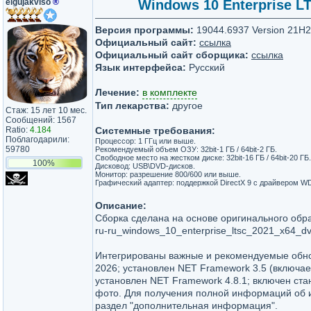
elgujakviso
®
Windows 10 Enterprise LTS
Версия программы:
19044.6937 Version 21H2 
Официальный сайт:
ссылка
Официальный сайт сборщика:
ссылка
Язык интерфейса:
Русский
Лечение:
в комплекте
Тип лекарства:
другое
Стаж: 15 лет 10 мес.
Сообщений: 1567
Ratio:
4.184
Системные требования:
Поблагодарили:
Процессор: 1 ГГц или выше.
59780
Рекомендуемый объем ОЗУ: 32bit-1 ГБ / 64bit-2 ГБ.
Свободное место на жестком диске: 32bit-16 ГБ / 64bit-20 ГБ.
100%
Дисковод: USB\DVD-дисков.
Монитор: разрешение 800/600 или выше.
Графический адаптер: поддержкой DirectX 9 с драйвером W
Описание:
Сборка сделана на основе оригинального обр
ru-ru_windows_10_enterprise_ltsc_2021_x64_d
Интегрированы важные и рекомендуемые обн
2026; установлен NET Framework 3.5 (включает
установлен NET Framework 4.8.1; включен ст
фото. Для получения полной информаций об 
раздел "дополнительная информация".