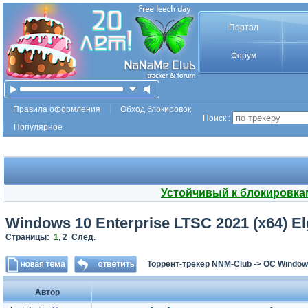
Портал
Форум
Правила оформления
Обход блокировок
Поиск :
Популярное
Устойчивый к блокировка
Windows 10 Enterprise LTSC 2021 (x64) Elgu
Страницы:
1
,
2
След.
Торрент-трекер NNM-Club
->
ОС Window
Автор