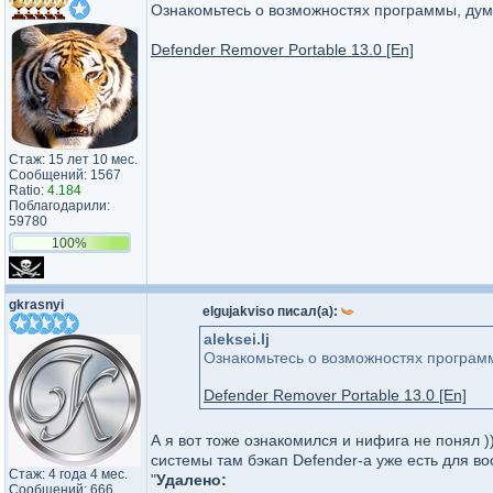
Ознакомьтесь о возможностях программы, дум
Defender Remover Portable 13.0 [En]
Стаж: 15 лет 10 мес.
Сообщений: 1567
Ratio:
4.184
Поблагодарили:
59780
100%
gkrasnyi
elgujakviso писал(а):
aleksei.lj
Ознакомьтесь о возможностях програм
Defender Remover Portable 13.0 [En]
А я вот тоже ознакомился и нифига не понял ))
системы там бэкап Defender-а уже есть для в
Стаж: 4 года 4 мес.
"
Удалено:
Сообщений: 666