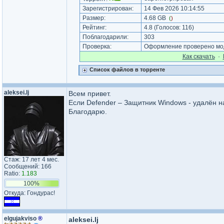
Зарегистрирован:
14 Фев 2026 10:14:55
Размер:
4.68 GB
(
)
Рейтинг:
4.8
(Голосов:
116
)
Поблагодарили:
303
Проверка:
Оформление проверено мод
Как cкачать
·
Список файлов в торренте
aleksei.lj
Всем привет.
Если Defender – Защитник Windows - удалён н
Благодарю.
Стаж: 17 лет 4 мес.
Сообщений: 166
Ratio:
1.183
100%
Откуда: Гондурас!
elgujakviso
®
aleksei.lj