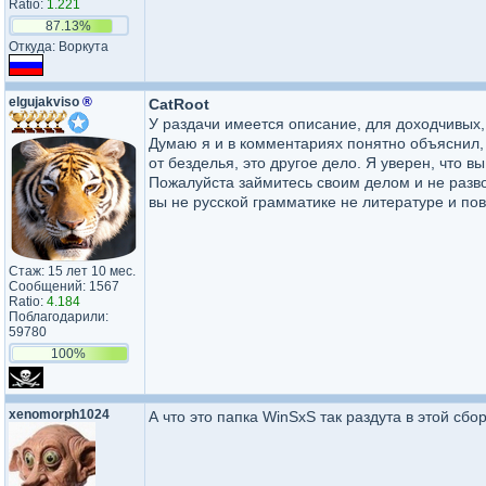
Ratio:
1.221
87.13%
Откуда: Воркута
elgujakviso
®
CatRoot
У раздачи имеется описание, для доходчивых, 
Думаю я и в комментариях понятно объяснил, 
от безделья, это другое дело. Я уверен, что
Пожалуйста займитесь своим делом и не разв
вы не русской грамматике не литературе и по
Стаж: 15 лет 10 мес.
Сообщений: 1567
Ratio:
4.184
Поблагодарили:
59780
100%
xenomorph1024
А что это папка WinSxS так раздута в этой сбо