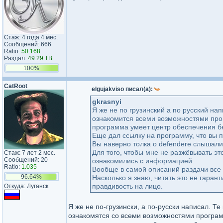
Стаж: 4 года 4 мес.
Сообщений: 666
Ratio:
50.168
Раздал:
49.29 TB
100%
CatRoot
elgujakviso писал(а):
gkrasnyi
Я же не по грузинский а по русский нап
ознакомится всеми возможностями прог
программа умеет центр обеспечения б
Еще дал ссылку на программу, что вы 
Вы наверно толка о defendere слышали
Для того, чтобы мне не разжёвывать эт
Стаж: 7 лет 2 мес.
Сообщений: 20
ознакомились с информацией.
Ratio:
1.035
Вообще в самой описаний раздачи все 
96.64%
Насколько я знаю, читать это не гаран
правдивость на лицо.
Откуда: Луганск
Я же не по-грузински, а по-русски написал. Те
ознакомятся со всеми возможностями программ