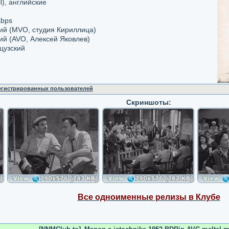
l), английские
Kbps
кий (MVO, студия Кириллица)
кий (AVO, Алексей Яковлев)
цузский
регистрированных пользователей
Скриншоты:
Все одноименные релизы в Клубе