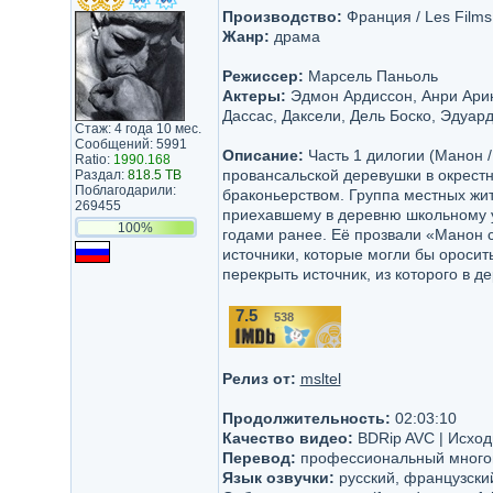
Производство:
Франция / Les Films
Жанр:
драма
Режиссер:
Марсель Паньоль
Актеры:
Эдмон Ардиссон, Анри Арию
Дассас, Даксели, Дель Боско, Эдуар
Стаж: 4 года 10 мес.
Сообщений: 5991
Описание:
Часть 1 дилогии (Манон /
Ratio:
1990.168
провансальской деревушки в окрестн
Раздал:
818.5 TB
Поблагодарили:
браконьерством. Группа местных жи
269455
приехавшему в деревню школьному у
100%
годами ранее. Её прозвали «Манон с 
источники, которые могли бы оросит
перекрыть источник, из которого в д
7.5
538
/10
Релиз от:
msltel
Продолжительность:
02:03:10
Качество видео:
BDRip AVC | Исхо
Перевод:
профессиональный многого
Язык озвучки:
русский, французски