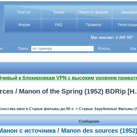
Портал
Трекер
Поиск по форуму
Закладки
Форум
FAQ
Правила
Регистрац
Нас вместе: 4 268 507
ое
Поиск :
Как
йчивый к блокировкам VPN с высоким уровнем приват
ces / Manon of the Spring (1952) BDRip [H
Классика кино и Старые фильмы до 90-х
->
Старые Зарубежные Фильмы (
Сообщение
Манон с источника / Manon des sources (1952)