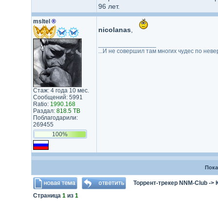
96 лет.
msltel
®
nicolanas
,
_________________
...И не совершил там многих чудес по неве
Стаж: 4 года 10 мес.
Сообщений: 5991
Ratio:
1990.168
Раздал:
818.5 TB
Поблагодарили:
269455
100%
Пока
Торрент-трекер NNM-Club
->
Страница
1
из
1