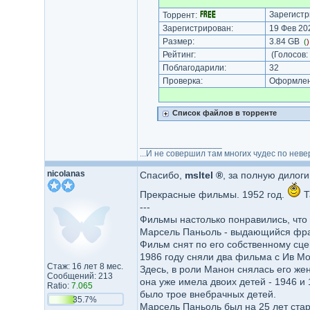
Зарегистр
Торрент:
Зарегистрирован:
19 Фев 202
Размер:
3.84 GB
(
Рейтинг:
(Голосов:
Поблагодарили:
32
Проверка:
Оформлени
Список файлов в торренте
_________________
...И не совершил там многих чудес по неве
nicolanas
Спасибо,
msltel ®
, за полную дилоги
Прекрасные фильмы. 1952 год.
Т
---
Фильмы настолько понравились, что
Марсель Паньоль - выдающийся франц
Фильм снят по его собственному сце
1986 году сняли два фильма с Ив Мо
Стаж: 16 лет 8 мес.
Здесь, в роли Манон снялась его же
Сообщений: 213
она уже имела двоих детей - 1946 и 
Ratio:
7.065
было трое внебрачных детей.
35.7%
Марсель Паньоль был на 25 лет стар