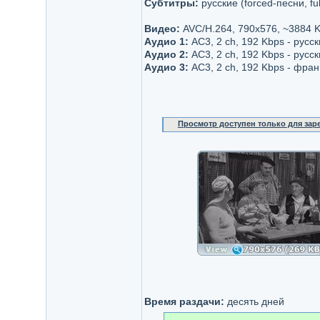
Субтитры:
русские (forced-песни, ful
Видео:
AVC/H.264, 790x576, ~3884 
Аудио 1:
AC3, 2 ch, 192 Kbps - русс
Аудио 2:
AC3, 2 ch, 192 Kbps - русс
Аудио 3:
AC3, 2 ch, 192 Kbps - фран
Просмотр доступен только для за
Время раздачи:
десять дней