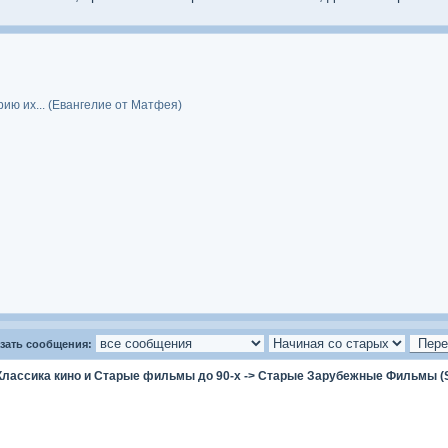
рию их... (Евангелие от Матфея)
зать сообщения:
Классика кино и Старые фильмы до 90-х
->
Старые Зарубежные Фильмы (