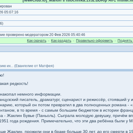
[NNMClub.to]_Manon s istochnika.1952.BDRip AVC msltel.mk
ирован
6 05:07:16
)
6
)
е проверено модератором 20 Фев 2026 05:40:46
Как cкачать
·
Как раздать
·
Правильно оформить
·
Поднять 
рию их... (Евангелие от Матфея)
ю!
акая редкость!
 накопал немного информации.
узский писатель, драматург, сценарист и режиссёр, стоявший у и
нарию, который он потом превратил в два полноценных романа - «
нтаном, в то время - с самым большим бюджетом в истории францу
на - Жаклин Бувье (Паньоль). Сыграла молодую девушку, причём впо
1951 года рождения. Примечательно, что эти два ребёнка были у М
ше Жаклин, прожили они в браке больше 30 лет, до его смерти в 19