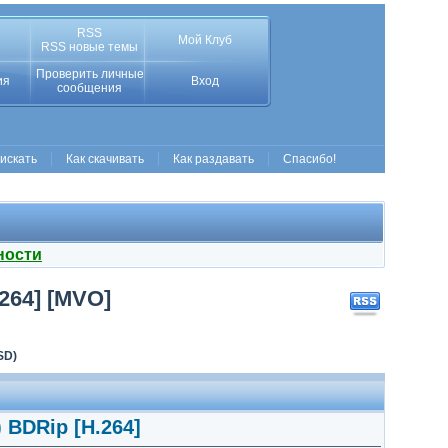
RSS
Мой Клуб
RSS новые темы
Проверить личные
ия
Вход
сообщения
 искать
Как скачивать
Как раздавать
Спасибо!
ности
.264] [MVO]
SD)
 BDRip [H.264]