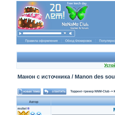
Правила оформления
Обход блокировок
Популярн
Усто
Манон с источника / Manon des sour
Торрент-трекер NNM-Club
->
Автор
msltel
®