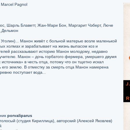
 Marcel Pagnol
с, Шарль Блаветт, Жан-Мари Бон, Маргарит Чэберт, Люче
д Дельмон
 Уголин)... Манон живёт с больной матерью возле маленькой
ых холмах и зарабатывает на жизнь выпасом коз и
телей рассказывают историю Манон молодому, недавно
чителю. Манон – дочь горбатого фермера, умершего двумя
источника» в честь отца, потому что он тщетно искал
ь его землю. В отместку за смерть отца Манон намерена
еревню поступает вода...
дник
porvaliparus
лосый (студия Кириллица), авторский (Алексей Яковлев)
й