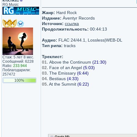
krochka1
®
RG Music
Жанр:
Hard Rock
Издание:
Äventyr Records
Источник:
ссылка
Продолжительность:
00:44:13
Аудио:
FLAC 24/44.1, Lossless|WEB-DL
Тип рипа:
tracks
Треклист:
Стаж: 5 лет 8 мес.
Сообщений: 6228
01.
Above the Continuum
(21:30)
Ratio:
233.944
02.
Face of an Angel
(5:03)
Поблагодарили:
03.
The Emissary
(6:44)
257472
04.
Bestiaus
(4:33)
100%
05.
At the Summit
(6:22)
Отчёт MI: