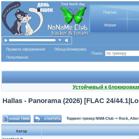
Портал
Форум
Правила оформления
Обход блокировок
Поиск :
Популярное
Устойчивый к блокировка
Hallas - Panorama (2026) [FLAC 24/44.1|
Торрент-трекер NNM-Club
->
Rock, Alter
Автор