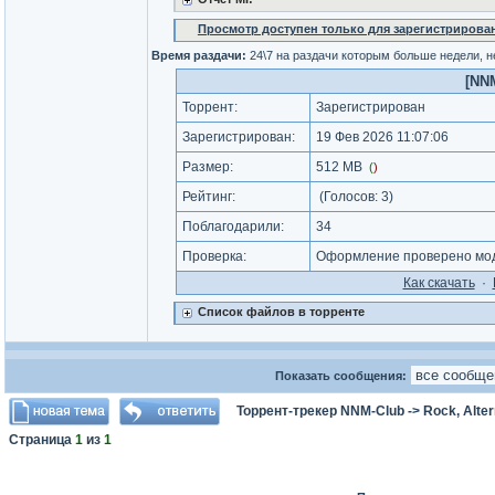
Просмотр доступен только для зарегистрирова
Время раздачи:
24\7 на раздачи которым больше недели, 
[NNM
Торрент:
Зарегистрирован
Зарегистрирован:
19 Фев 2026 11:07:06
Размер:
512 MB
(
)
Рейтинг:
(Голосов:
3
)
Поблагодарили:
34
Проверка:
Оформление проверено моде
Как cкачать
·
Список файлов в торренте
Показать сообщения:
Торрент-трекер NNM-Club
->
Rock, Alter
Страница
1
из
1