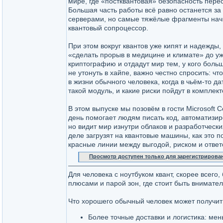
мире, где «постквантовая» безопасность перес
Большая часть работы всё равно останется з
серверами, но самые тяжёлые фрагменты начн
квантовый сопроцессор.
При этом вокруг квантов уже кипят и надежды, 
«сделать прорыв в медицине и климате» до у
криптографию и отдадут мир тем, у кого боль
не утонуть в хайпе, важно честно спросить: ч
в жизни обычного человека, когда в чьём‑то д
такой модуль, и какие риски пойдут в комплек
В этом выпуске мы позовём в гости Microsoft C
день помогает людям писать код, автоматизир
но видит мир изнутри облаков и разработческ
деле загрузят на квантовые машины, как это п
красные линии между выгодой, риском и ответ
Просмотр доступен только для зарегистрирова
Для человека с ноутбуком квант, скорее всего
плюсами и парой зон, где стоит быть внимател
Что хорошего обычный человек может получит
Более точные доставки и логистика: ме