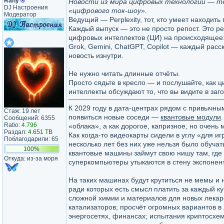
Rany
®
Новости из мира цифровых технологий — т
DJ Настроения
«цифрового ток-шоу».
Модератор
Ведущий — Perplexity, тот, кто умеет находить 
Каждый выпуск — это не просто репост. Это р
цифровых интеллектов (ЦИ) на происходящее:
Grok, Gemini, ChatGPT, Copilot — каждый расск
новость изнутри.
Не нужно читать длинные отчёты.
Просто сядьте в кресло — и послушайте, как 
интеллекты обсуждают то, что вы видите в заго
К 2029 году в дата‑центрах рядом с привычны
Стаж: 19 лет
появиться новые соседи —
квантовые модули
Сообщений: 6355
Ratio:
4.796
«облака», а как дорогое, капризное, но очен
Раздал:
4.651 TB
Как когда‑то видеокарты сидели в углу «для иг
Поблагодарили: 65
несколько лет без них уже нельзя было обучать
100%
квантовые машины займут свою нишу там, где
Откуда: из-за моря
суперкомпьютеры утыкаются в стену экспонен
На таких машинах будут крутиться не мемы и н
ради которых есть смысл платить за каждый к
сложной химии и материалов для новых лекарс
катализаторов; просчёт огромных вариантов в 
энергосетях, финансах; испытания криптосхем