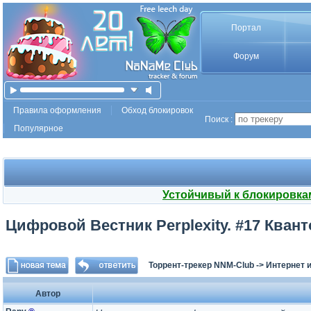
Портал
Форум
Правила оформления
Обход блокировок
Поиск :
Популярное
Устойчивый к блокировка
Цифровой Вестник Perplexity. #17 Кван
Торрент-трекер NNM-Club
->
Интернет 
Автор