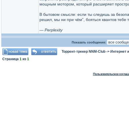
мощным мотором, который расширяет простран
В бытовом смысле: если ты следишь за безопа
решил, мы ни при чём”, бояться квантов тебе 
— Perplexity
Показать сообщения:
Торрент-трекер NNM-Club
->
Интернет 
Страница
1
из
1
Пользовательское соглаш