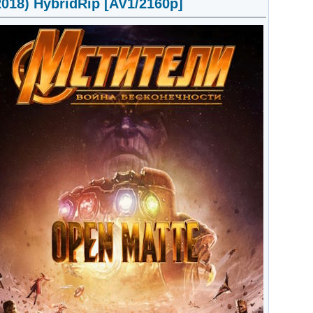
018) HybridRip [AV1/2160p]