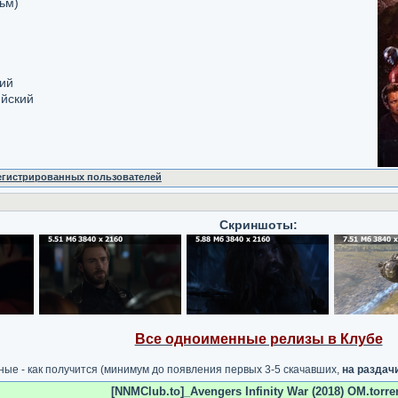
ьм)
кий
ийский
регистрированных пользователей
Скриншоты:
Все одноименные релизы в Клубе
ные - как получится (минимум до появления первых 3-5 скачавших,
на раздач
[NNMClub.to]_Avengers Infinity War (2018) OM.torre