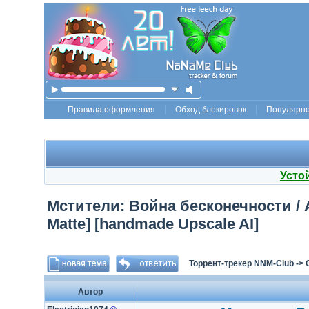
Правила оформления
Обход блокировок
Популярн
Усто
Мстители: Война бесконечности / Ave
Matte] [handmade Upscale AI]
Торрент-трекер NNM-Club
->
Автор