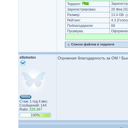
Зарегистр
Торрент:
Зарегистрирован:
20 Фев 202
Размер:
13.4 GB
(
Рейтинг:
4.3
(Голос
Поблагодарили:
68
Проверка:
Оформлени
Список файлов в торренте
alliabadas
Огромная благодарность за OM ! Бы
Стаж: 1 год 4 мес.
Сообщений: 144
Ratio:
225.267
100%