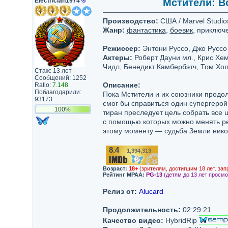
Electrician1974
®
Мстители: Во
Производство:
США / Marvel Studios
Жанр:
фантастика
,
боевик
, приключ
Режиссер:
Энтони Руссо, Джо Руссо
Актеры:
Роберт Дауни мл., Крис Хем
Чидл, Бенедикт Камбербэтч, Том Хол
Стаж: 13 лет
Сообщений: 1252
Описание:
Ratio:
7.148
Поблагодарили:
Пока Мстители и их союзники продо
93173
смог бы справиться один супергерой,
100%
тиран преследует цель собрать все
с помощью которых можно менять реа
этому моменту — судьба Земли нико
8.4
1,394,313
/10
Возраст:
18+
(зрителям, достигшим 18 лет. зап
Рейтинг MPAA:
PG-13
(детям до 13 лет просмо
Релиз от:
Alucard
Продолжительность:
02:29:21
Качество видео:
HybridRip