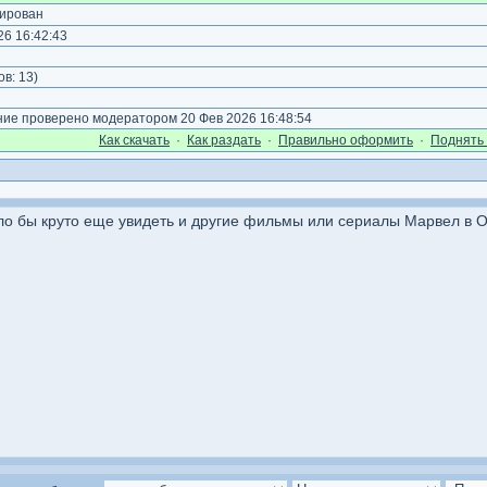
ирован
6 16:42:43
)
ов:
13
)
е проверено модератором 20 Фев 2026 16:48:54
Как cкачать
·
Как раздать
·
Правильно оформить
·
Поднять 
ло бы круто еще увидеть и другие фильмы или сериалы Марвел в O