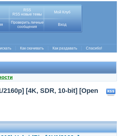
RSS
Мой Клуб
RSS новые темы
Проверить личные
ия
Вход
сообщения
 искать
Как скачивать
Как раздавать
Спасибо!
ности
2160p] [4K, SDR, 10-bit] [Open