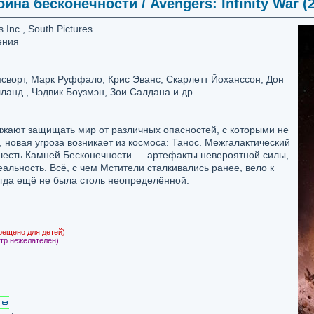
йна бесконечности / Avengers: Infinity War (2
 Inc., South Pictures
ения
сворт, Марк Руффало, Крис Эванс, Скарлетт Йоханссон, Дон
ланд , Чэдвик Боузмэн, Зои Салдана и др.
лжают защищать мир от различных опасностей, с которыми не
 новая угроза возникает из космоса: Танос. Межгалактический
 шесть Камней Бесконечности — артефакты невероятной силы,
льность. Всё, с чем Мстители сталкивались ранее, вело к
гда ещё не была столь неопределённой.
рещено для детей)
тр нежелателен)