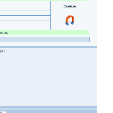
Скачать
ратио!
M !