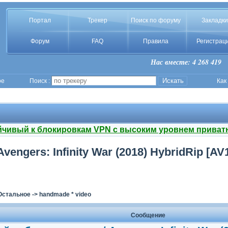
Портал
Трекер
Поиск по форуму
Закладки
Форум
FAQ
Правила
Регистрац
Нас вместе: 4 268 419
ое
Поиск :
Как
йчивый к блокировкам VPN с высоким уровнем приват
ngers: Infinity War (2018) HybridRip [AV1/
Остальное
->
handmade * video
Сообщение