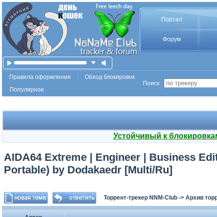
Портал
Форум
Правила оформления
Обход блокировок
Поиск :
Популярное
Устойчивый к блокировка
AIDA64 Extreme | Engineer | Business Edit
Portable) by Dodakaedr [Multi/Ru]
Торрент-трекер NNM-Club
->
Архив тор