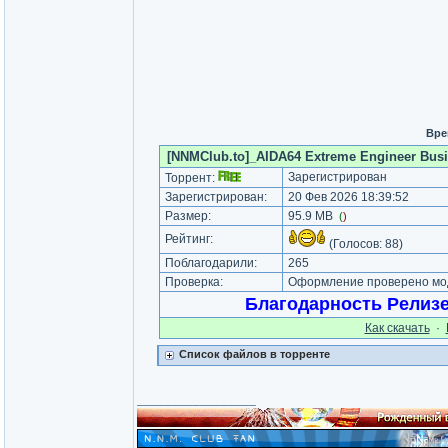
Вре
[NNMClub.to]_AIDA64 Extreme Engineer Busine
Зарегистрирован
Торрент:
Зарегистрирован:
20 Фев 2026 18:39:52
Размер:
95.9 MB
(
)
Рейтинг:
(Голосов:
88
)
Поблагодарили:
265
Проверка:
Оформление проверено мод
Благодарность Релиз
Как cкачать
·
Список файлов в торренте
_________________