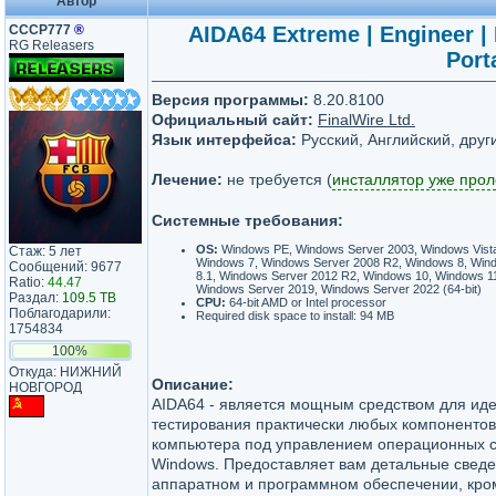
Автор
СССР777
®
AIDA64 Extreme | Engineer | 
RG Releasers
Port
Версия программы:
8.20.8100
Официальный сайт:
FinalWire Ltd.
Язык интерфейса:
Русский, Английский, друг
Лечение:
не требуется (
инсталлятор уже про
Системные требования:
OS:
Windows PE, Windows Server 2003, Windows Vista
Стаж: 5 лет
Windows 7, Windows Server 2008 R2, Windows 8, Win
Сообщений: 9677
8.1, Windows Server 2012 R2, Windows 10, Windows 1
Ratio:
44.47
Windows Server 2019, Windows Server 2022 (64-bit)
Раздал:
109.5 TB
CPU:
64-bit AMD or Intel processor
Поблагодарили:
Required disk space to install: 94 MB
1754834
100%
Откуда: НИЖНИЙ
Описание:
НОВГОРОД
AIDA64 - является мощным средством для ид
тестирования практически любых компонентов
компьютера под управлением операционных с
Windows. Предоставляет вам детальные сведе
аппаратном и программном обеспечении, кро