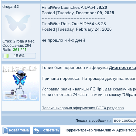
drugan12
FinalWire Launches AIDA64 v
8.20
Posted |Tuesday, December
09, 2025
------------------------------------------
FinalWire Rolls Out AIDA64 v8.25
Posted |Tuesday, February 24, 2026
------------------------------------------
не прошло и 4-х дней
Стаж: 2 года 9 мес.
Сообщений: 294
Ratio:
361.221
15.6%
Топик был перенесен из форума
Диагностика
Причина переноса: На трекере доступна нова
Исправил релиз - напиши ЛС
lipi
, дав ссылку на р
Если нет ответа 24 часа - нажми на кнопку "Обра
_________________
Перечень правил оформления ВСЕХ разделов
Показать сообщения:
Торрент-трекер NNM-Club
->
Архив тор