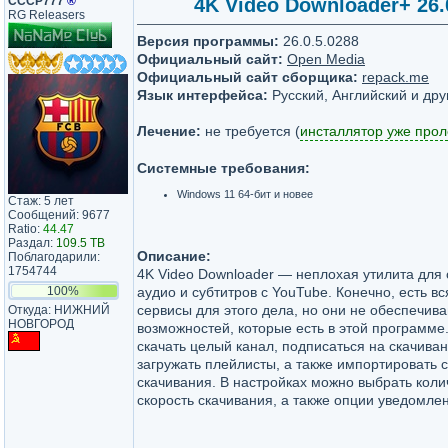
СССР777
®
4K Video Downloader+ 26.0
RG Releasers
Версия программы:
26.0.5.0288
Официальный сайт:
Open Media
Официальный сайт сборщика:
repack.me
Язык интерфейса:
Русский, Английский и дру
Лечение:
не требуется (
инсталлятор уже про
Системные требования:
Windows 11 64-бит и новее
Стаж: 5 лет
Сообщений: 9677
Ratio:
44.47
Раздал:
109.5 TB
Описание:
Поблагодарили:
1754744
4K Video Downloader — неплохая утилита для 
100%
аудио и субтитров с YouTube. Конечно, есть в
сервисы для этого дела, но они не обеспечива
Откуда: НИЖНИЙ
НОВГОРОД
возможностей, которые есть в этой программ
скачать целый канал, подписаться на скачива
загружать плейлисты, а также импортировать 
скачивания. В настройках можно выбрать коли
скорость скачивания, а также опции уведомле