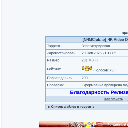
Вре
[NNMClub.to]_4K Video Do
Торрент:
Зарегистрирован
Зарегистрирован:
20 Фев 2026 21:17:05
Размер:
231 MB
(
)
Рейтинг:
(Голосов:
73
)
Поблагодарили:
200
Проверка:
Оформление проверено моде
Благодарность Релиз
Как cкачать
·
Список файлов в торренте
_________________