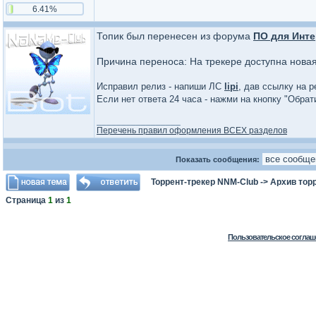
6.41%
Топик был перенесен из форума
ПО для Инте
Причина переноса: На трекере доступна нова
Исправил релиз - напиши ЛС
lipi
, дав ссылку на р
Если нет ответа 24 часа - нажми на кнопку "Обра
_________________
Перечень правил оформления ВСЕХ разделов
Показать сообщения:
Торрент-трекер NNM-Club
->
Архив тор
Страница
1
из
1
Пользовательское соглаш