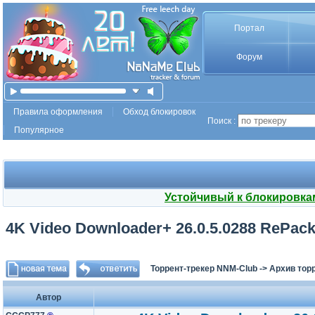
Портал
Форум
Правила оформления
Обход блокировок
Поиск :
Популярное
Устойчивый к блокировка
4K Video Downloader+ 26.0.5.0288 RePack 
Торрент-трекер NNM-Club
->
Архив тор
Автор