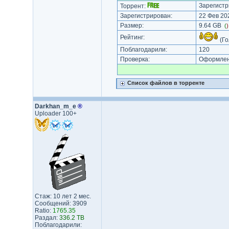
Зарегистр
Торрент:
Зарегистрирован:
22 Фев 202
Размер:
9.64 GB
(
Рейтинг:
(Го
Поблагодарили:
120
Проверка:
Оформлени
Список файлов в торренте
Darkhan_m_e
®
Uploader 100+
Стаж: 10 лет 2 мес.
Сообщений: 3909
Ratio:
1765.35
Раздал:
336.2 TB
Поблагодарили: