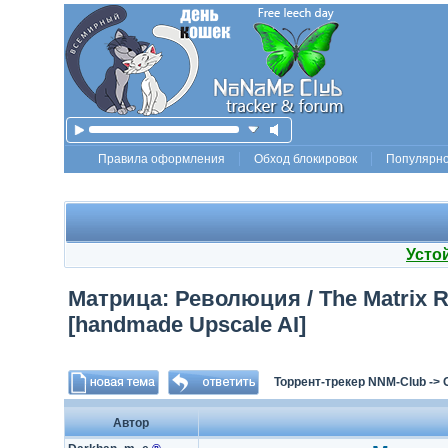
Правила оформления
Обход блокировок
Популярн
Усто
Матрица: Революция / The Matrix Rev
[handmade Upscale AI]
Торрент-трекер NNM-Club
->
Автор