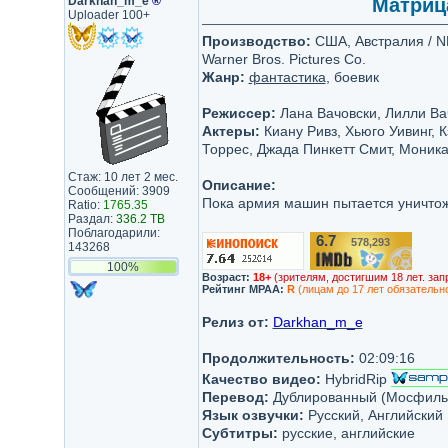
Darkhan_m_e
®
Матрица
Uploader 100+
Производство:
США, Австралия / NPV
Warner Bros. Pictures Co.
Жанр:
фантастика
, боевик
Режиссер:
Лана Вачовски, Лилли Ва
Актеры:
Киану Ривз, Хьюго Уивинг,
Торрес, Джада Пинкетт Смит, Моника
Стаж: 10 лет 2 мес.
Описание:
Сообщений: 3909
Пока армия машин пытается уничтожи
Ratio:
1765.35
Раздал:
336.2 TB
Поблагодарили:
6.7
578,293
/10
143268
100%
Возраст:
18+
(зрителям, достигшим 18 лет. зап
Рейтинг MPAA:
R
(лицам до 17 лет обязательн
Релиз от:
Darkhan_m_e
Продолжительность:
02:09:16
Качество видео:
HybridRip
Перевод:
Дублированный (Мосфиль
Язык озвучки:
Русский, Английский
Субтитры:
русские, английские