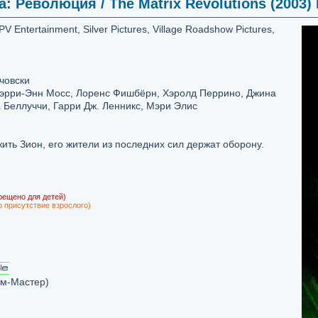
: Революция / The Matrix Revolutions (2003) 
 Entertainment, Silver Pictures, Village Roadshow Pictures,
човски
 Кэрри-Энн Мосс, Лоренс Фишбёрн, Хэролд Перрино, Джина
 Беллуччи, Гарри Дж. Ленникс, Мэри Элис
ть Зион, его жители из последних сил держат оборону.
рещено для детей)
о присутствие взрослого)
м-Мастер)