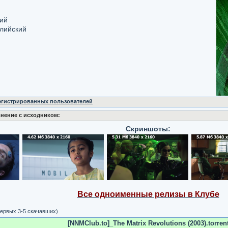
кий
глийский
регистрированных пользователей
нение с исходником:
Скриншоты:
Все одноименные релизы в Клубе
ервых 3-5 скачавших)
[NNMClub.to]_The Matrix Revolutions (2003).torren