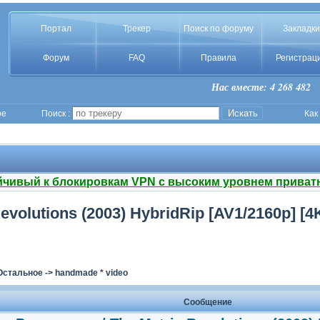
Портал
Трекер
Поиск по форуму
Закладки
Форум
FAQ
Правила
Регистрац
Нас вместе: 4 268 482
ое
Поиск :
Как
йчивый к блокировкам VPN с высоким уровнем приват
olutions (2003) HybridRip [AV1/2160p] [4K,
Остальное
->
handmade * video
Сообщение