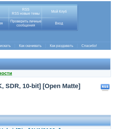
RSS
Мой Клуб
RSS новые темы
Проверить личные
ия
Вход
сообщения
 искать
Как скачивать
Как раздавать
Спасибо!
ности
 SDR, 10-bit] [Open Matte]