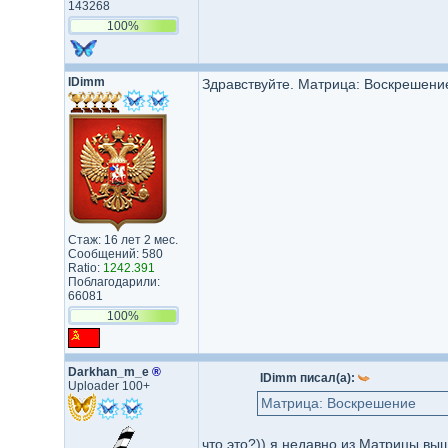
143268
100%
IDimm
Здравствуйте. Матрица: Воскрешение
Стаж: 16 лет 2 мес.
Сообщений: 580
Ratio:
1242.391
Поблагодарили:
66081
100%
Darkhan_m_e
®
IDimm писал(а):
Uploader 100+
Матрица: Воскрешение
что это?)) я недавно из Матрицы вы