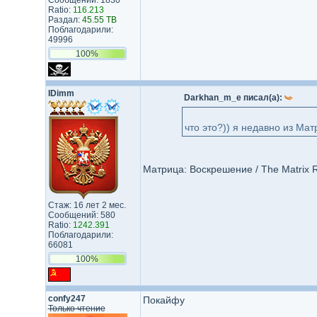
Сообщений: 1830
Ratio:
116.213
Раздал:
45.55 TB
Поблагодарили:
49996
100%
IDimm
Darkhan_m_e писал(а):
что это?)) я недавно из Ма
Матрица: Воскрешение / The Matrix R
Стаж: 16 лет 2 мес.
Сообщений: 580
Ratio:
1242.391
Поблагодарили:
66081
100%
confy247
Покайфу
Только чтение