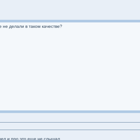
 не делали в таком качестве?
шел и про это еще не слышал