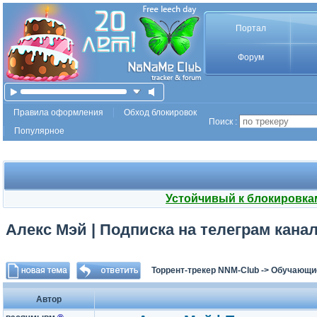
Портал
Форум
Правила оформления
Обход блокировок
Поиск :
Популярное
Устойчивый к блокировка
Алекс Мэй | Подписка на телеграм канал
Торрент-трекер NNM-Club
->
Обучающи
Автор