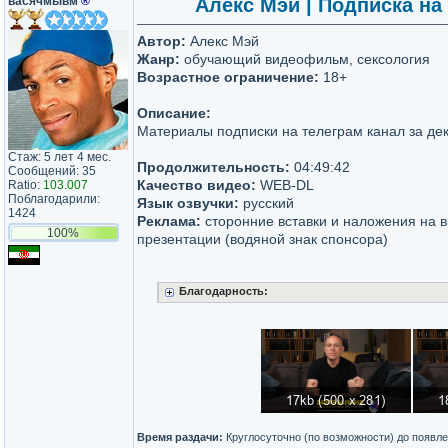
васячмывм
®
Алекс Мэй | Подписка на
Автор:
Алекс Мэй
Жанр:
обучающий видеофильм, сексология
Возрастное ограничение:
18+
Описание:
Материалы подписки на телеграм канал за дек
Стаж: 5 лет 4 мес.
Продолжительность:
04:49:42
Сообщений: 35
Качество видео:
WEB-DL
Ratio:
103.007
Поблагодарили:
Язык озвучки:
русский
1424
Реклама:
cторонние вставки и наложения на в
100%
презентации (водяной знак спонсора)
Благодарность:
Время раздачи:
Круглосуточно (по возможности) до появле