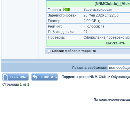
[NNMClub.to]_[Aleks
Зарегистрирован
Торрент:
Зарегистрирован:
23 Фев 2026 14:22:56
Размер:
2.09 GB
(
)
Рейтинг:
(Голосов:
4
)
Поблагодарили:
37
Проверка:
Оформление проверено мод
Как cкачать
·
Список файлов в торренте
Показать сообщения:
Торрент-трекер NNM-Club
->
Обучающи
Страница
1
из
1
Пользовательское соглаш