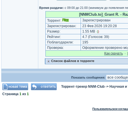
Время раздачи:
с 09:00 до 21:00 (минимум до появления п
[NNMClub.to]_Grant R. - Raz
Зарегистрирован
Торрент:
Зарегистрирован:
23 Фев 2026 19:20:28
Размер:
1.55 MB
(
)
Рейтинг:
4.7
(Голосов:
39
)
Поблагодарили:
195
Проверка:
Оформление проверено мод
Как cкачать
·
Список файлов в торренте
Показать сообщения:
Торрент-трекер NNM-Club
->
Научная и
Страница
1
из
1
Пользовательское соглаш