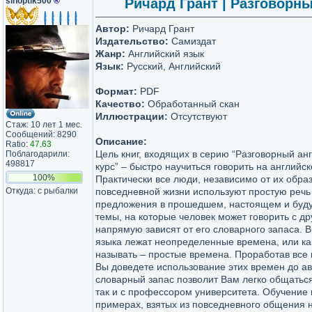
sinoptik500
®
Ричард Грант | Разговорный
Автор:
Ричард Грант
Издательство:
Самиздат
Жанр:
Английский язык
Язык:
Русский, Английский
Формат:
PDF
Качество:
Обработанный скан
Иллюстрации:
Отсутствуют
Стаж: 10 лет 1 мес.
Сообщений: 8290
Описание:
Ratio:
47.63
Цель книг, входящих в серию “Разговорный ан
Поблагодарили:
498817
курс” – быстро научиться говорить на английск
100%
Практически все люди, независимо от их образ
Откуда: с рыбалки
повседневной жизни используют простую речь
предложения в прошедшем, настоящем и буд
темы, на которые человек может говорить с д
напрямую зависят от его словарного запаса. В
языка лежат неопределенные времена, или ка
называть – простые времена. Проработав все 
Вы доведете использование этих времен до а
словарный запас позволит Вам легко общаться
так и с профессором университета. Обучение 
примерах, взятых из повседневного общения 