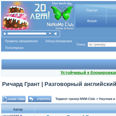
Портал
Форум
Правила оформления
Обход блокировок
Поиск :
Популярное
Устойчивый к блокировка
Ричард Грант | Разговорный английский. 
Торрент-трекер NNM-Club
->
Научная и
Автор