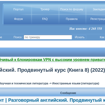
Портал
Трекер
Поиск по форуму
Закладки
Форум
FAQ
Правила
Регистрац
Нас вместе: 4 268 558
ое
Поиск :
Как
йчивый к блокировкам VPN с высоким уровнем приват
ский. Продвинутый курс (Книга 8) (2022) 
Научная и техническая литература
->
Иностранные языки (литература)
Сообщение
т | Разговорный английский. Продвинутый кур