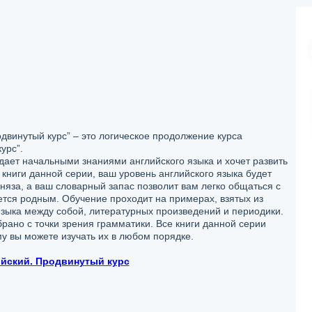
двинутый курс” – это логическое продолжение курса
урс”.
адает начальными знаниями английского языка и хочет развить
 книги данной серии, ваш уровень английского языка будет
няза, а ваш словарный запас позволит вам легко общаться с
яется родным. Обучение проходит на примерах, взятых из
зыка между собой, литературных произведений и периодики.
ано с точки зрения грамматики. Все книги данной серии
у вы можете изучать их в любом порядке.
ийский. Продвинутый курс