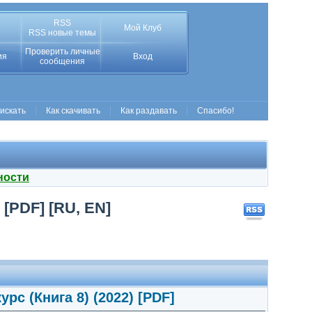
RSS
Мой Клуб
RSS новые темы
Проверить личные
ия
Вход
сообщения
 искать
Как скачивать
Как раздавать
Спасибо!
ности
[PDF] [RU, EN]
с (Книга 8) (2022) [PDF]