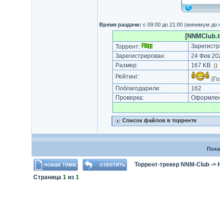
Время раздачи:
с 09:00 до 21:00 (минимум до
[NNMClub.to
Зарегистр
Торрент:
Зарегистрирован:
24 Фев 202
Размер:
167 KB
(
)
Рейтинг:
(Го
Поблагодарили:
162
Проверка:
Оформлени
Список файлов в торренте
Пока
Торрент-трекер NNM-Club
->
Страница
1
из
1