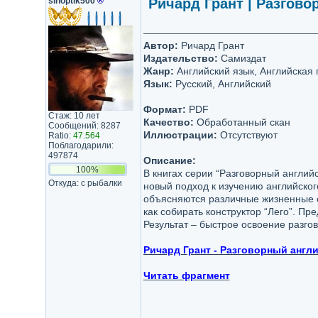
sinoptik500
®
Ричард Грант | Разгов
Автор:
Ричард Грант
Издательство:
Самиздат
Жанр:
Английский язык, Английская
Язык:
Русский, Английский
Формат:
PDF
Стаж: 10 лет
Качество:
Обработанный скан
Сообщений: 8287
Иллюстрации:
Отсутствуют
Ratio:
47.564
Поблагодарили:
497874
Описание:
100%
В книгах серии “Разговорный англий
Откуда: с рыбалки
новый подход к изучению английског
объясняются различные жизненные си
как собирать конструктор “Лего”. П
Результат – быстрое освоение разгов
Ричард Грант - Разговорный англ
Читать фрагмент