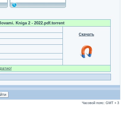
ovami. Kniga 2 - 2022.pdf.torrent
Скачать
ратио!
Часовой пояс: GMT + 3