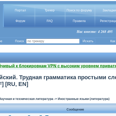
Портал
Трекер
Поиск по форуму
Закладки
Форум
FAQ
Правила
Регистрац
Нас вместе: 4 268 495
ое
Поиск :
Как
йчивый к блокировкам VPN с высоким уровнем приват
ийский. Трудная грамматика простыми сл
] [RU, EN]
Научная и техническая литература
->
Иностранные языки (литература)
Сообщение