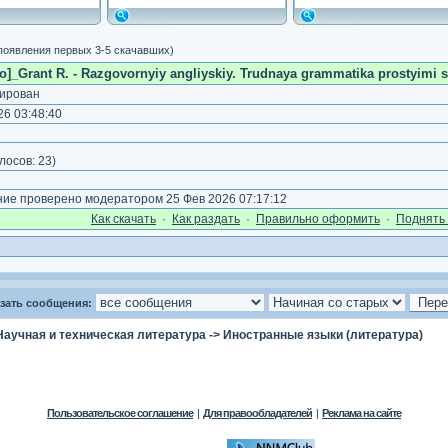
 появления первых 3-5 скачавших)
]_Grant R. - Razgovornyiy angliyskiy. Trudnaya grammatika prostyimi sl
ирован
6 03:48:40
лосов:
23
)
е проверено модератором 25 Фев 2026 07:17:12
Как cкачать
·
Как раздать
·
Правильно оформить
·
Поднять 
зать сообщения:
Научная и техническая литература
->
Иностранные языки (литература)
Пользовательское соглашение
|
Для правообладателей
|
Реклама на сайте