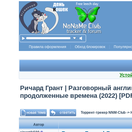
Правила оформления
Обход блокировок
Популярн
Усто
Ричард Грант | Разговорный англ
продолженные времена (2022) [PDF
Торрент-трекер NNM-Club
->
Автор