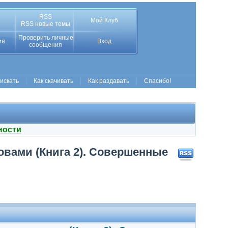
RSS
Мой Клуб
RSS новые темы
Проверить личные
ия
Вход
сообщения
 искать
Как скачивать
Как раздавать
Спасибо!
ности
овами (Книга 2). Совершенные