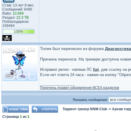
Стаж: 13 лет 8 мес.
Сообщений: 6490
Ratio:
10.999
Раздал:
22.3 TB
Поблагодарили:
249484
100%
Топик был перенесен из форума
Диагностика
Причина переноса: На трекере доступна нова
Исправил релиз - напиши ЛС
lipi
, дав ссылку на р
Если нет ответа 24 часа - нажми на кнопку "Обра
_________________
Перечень правил оформления ВСЕХ разделов
Показать сообщения:
Торрент-трекер NNM-Club
->
Архив тор
Страница
1
из
1