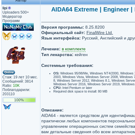
Автор
lipi
®
AIDA64 Extreme | Engineer | 
Uploaders 500+
Модератор
Программ
Версия программы:
8.25.8200
Официальный сайт:
FinalWire Ltd.
Язык интерфейса:
Русский, Английский и дру
Лечение:
в комплекте
Тип лекарства:
кейген
Системные требования:
OS:
Windows 95/98/Me, Windows NT4/2000, Windows 
Стаж: 19 лет 10 мес.
2003, Windows Vista, Windows Server 2008, Windows 
8, Windows Server 2012, Windows 8.1, Windows Serve
Сообщений: 3814
Windows Server 2016, Windows Server 2019, Windows
Ratio:
10K
CPU:
Intel Pentium or later
Поблагодарили:
Required disk space to install: 80 MB
203110
100%
Описание:
AIDA64 - является средством для идентифика
практически любых компонентов персонально
управлением операционных систем семейства
вам детальные сведения обо всем аппаратно