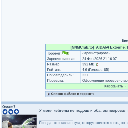
Вре
[NNMClub.to]_AIDA64 Extreme, En
Зарегистрирован
Торрент:
Зарегистрирован:
24 Фев 2026 21:16:07
Размер:
392 MB
(
)
Рейтинг:
4.6
(Голосов:
85
)
Поблагодарили:
221
Проверка:
Оформление проверено мод
Как cкачать
·
Список файлов в торренте
Osram7
У меня кейгены не подошли оба, активировал 
_________________
Правда - это такая штука, которую хочется знать, но в