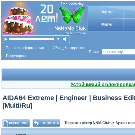
Портал
Форум
Правила оформления
Обход блокировок
Поиск :
Популярное
Устойчивый к блокировка
AIDA64 Extreme | Engineer | Business Edit
[Multi/Ru]
Торрент-трекер NNM-Club
->
Архив тор