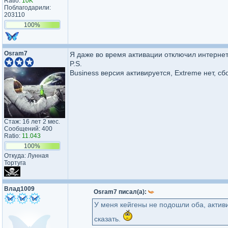
Ratio:
10K
Поблагодарили:
203110
100%
Osram7
Я даже во время активации отключил интернет, 
P.S.
Business версия активируется, Extreme нет, сб
Стаж: 16 лет 2 мес.
Сообщений: 400
Ratio:
11.043
100%
Откуда: Лунная
Тортуга
Влад1009
Osram7 писал(а):
У меня кейгены не подошли оба, актив
сказать.