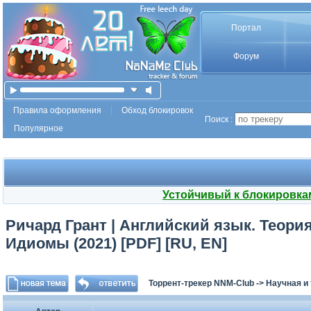
Портал
Форум
Правила оформления
Обход блокировок
Поиск :
Популярное
Устойчивый к блокировка
Ричард Грант | Английский язык. Теория
Идиомы (2021) [PDF] [RU, EN]
Торрент-трекер NNM-Club
->
Научная и