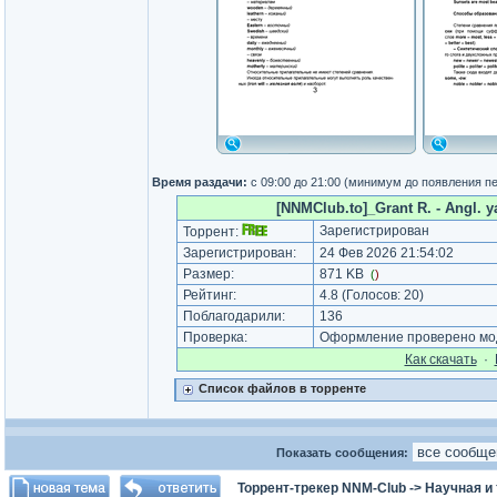
Время раздачи:
с 09:00 до 21:00 (минимум до появления п
[NNMClub.to]_Grant R. - Angl. yaz
Зарегистрирован
Торрент:
Зарегистрирован:
24 Фев 2026 21:54:02
Размер:
871 KB
(
)
Рейтинг:
4.8
(Голосов:
20
)
Поблагодарили:
136
Проверка:
Оформление проверено мод
Как cкачать
·
Список файлов в торренте
Показать сообщения:
Торрент-трекер NNM-Club
->
Научная и