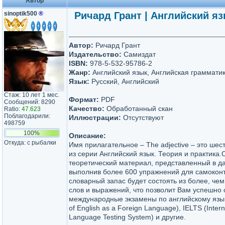
Автор
sinoptik500
®
Ричард Грант | Английский яз
Автор:
Ричард Грант
Издательство:
Самиздат
ISBN:
978-5-532-95786-2
Жанр:
Английский язык, Английская граммати
Язык:
Русский, Английский
Стаж: 10 лет 1 мес.
Формат:
PDF
Сообщений: 8290
Качество:
Обработанный скан
Ratio:
47.623
Поблагодарили:
Иллюстрации:
Отсутствуют
498759
100%
Описание:
Откуда: с рыбалки
Имя прилагательное – The adjective – это шес
из серии Английский язык. Теория и практика.
теоретический материал, представленный в д
выполнив более 600 упражнений для самокон
словарный запас будет состоять из более, чем
слов и выражений, что позволит Вам успешно 
международные экзамены по английскому язык
of English as a Foreign Language), IELTS (Intern
Language Testing System) и другие.