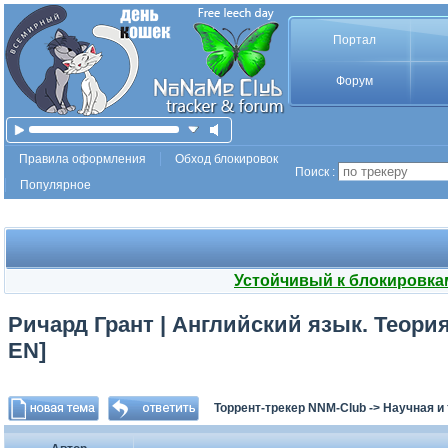
Портал
Форум
Правила оформления
Обход блокировок
Поиск :
Популярное
Устойчивый к блокировка
Ричард Грант | Английский язык. Теория 
EN]
Торрент-трекер NNM-Club
->
Научная и