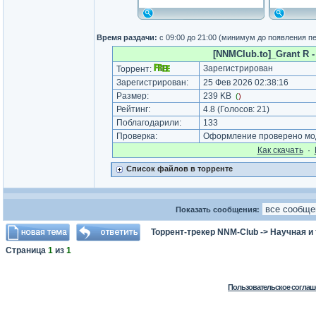
Время раздачи:
с 09:00 до 21:00 (минимум до появления п
[NNMClub.to]_Grant R - 
Зарегистрирован
Торрент:
Зарегистрирован:
25 Фев 2026 02:38:16
Размер:
239 KB
(
)
Рейтинг:
4.8
(Голосов:
21
)
Поблагодарили:
133
Проверка:
Оформление проверено мод
Как cкачать
·
Список файлов в торренте
Показать сообщения:
Торрент-трекер NNM-Club
->
Научная и
Страница
1
из
1
Пользовательское соглаш