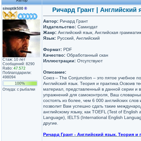
Автор
sinoptik500
®
Ричард Грант | Английский я
Автор:
Ричард Грант
Издательство:
Самиздат
Жанр:
Английский язык, Английская граммати
Язык:
Русский, Английский
Формат:
PDF
Качество:
Обработанный скан
Стаж: 10 лет
Иллюстрации:
Отсутствуют
Сообщений: 8290
Ratio:
47.572
Описание:
Поблагодарили:
498094
Союз – The Conjunction – это пятое учебное п
Английский язык. Теория и практика.Освоив т
100%
материал, представленный в данной серии и 
Откуда: с рыбалки
упражнений для самоконтроля, Ваш словарный
состоять из более, чем 6 000 английских слов
позволит Вам успешно сдать такие междунар
английскому языку, как TOEFL (Test of English 
Language), IELTS (International English Langua
другие.
Ричард Грант - Английский язык. Теория и 