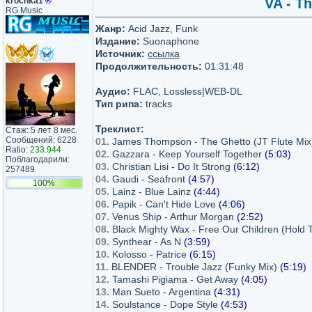
krochka1
®
VA - Th
RG Music
Жанр:
Acid Jazz, Funk
Издание:
Suonaphone
Источник:
ссылка
Продолжительность:
01:31:48
Аудио:
FLAC, Lossless|WEB-DL
Тип рипа:
tracks
Треклист:
Стаж: 5 лет 8 мес.
Сообщений: 6228
01.
James Thompson - The Ghetto (JT Flute Mi
Ratio:
233.944
02.
Gazzara - Keep Yourself Together
(5:03)
Поблагодарили:
03.
Christian Lisi - Do It Strong
(6:12)
257489
04.
Gaudi - Seafront
(4:57)
100%
05.
Lainz - Blue Lainz
(4:44)
06.
Papik - Can't Hide Love
(4:06)
07.
Venus Ship - Arthur Morgan
(2:52)
08.
Black Mighty Wax - Free Our Children (Hold 
09.
Synthear - As N
(3:59)
10.
Kolosso - Patrice
(6:15)
11.
BLENDER - Trouble Jazz (Funky Mix)
(5:19)
12.
Tamashi Pigiama - Get Away
(4:05)
13.
Man Sueto - Argentina
(4:31)
14.
Soulstance - Dope Style
(4:53)