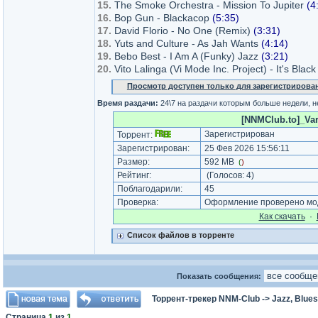
15.
The Smoke Orchestra - Mission To Jupiter
(4
16.
Bop Gun - Blackacop
(5:35)
17.
David Florio - No One (Remix)
(3:31)
18.
Yuts and Culture - As Jah Wants
(4:14)
19.
Bebo Best - I Am A (Funky) Jazz
(3:21)
20.
Vito Lalinga (Vi Mode Inc. Project) - It's Blac
Просмотр доступен только для зарегистрирова
Время раздачи:
24\7 на раздачи которым больше недели, 
[NNMClub.to]_Vari
Зарегистрирован
Торрент:
Зарегистрирован:
25 Фев 2026 15:56:11
Размер:
592 MB
(
)
Рейтинг:
(Голосов:
4
)
Поблагодарили:
45
Проверка:
Оформление проверено мод
Как cкачать
·
Список файлов в торренте
Показать сообщения:
Торрент-трекер NNM-Club
->
Jazz, Blues
Страница
1
из
1