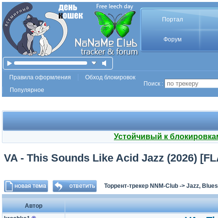
Портал
Форум
Правила оформления
Обход блокировок
Поиск :
Популярное
Устойчивый к блокировка
VA - This Sounds Like Acid Jazz (2026) [
Торрент-трекер NNM-Club
->
Jazz, Blues
Автор