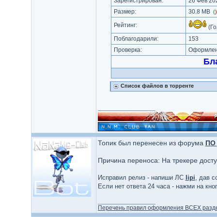
Зарегистрирован:
26 Фев 202
Размер:
30.8 MB
(
Рейтинг:
(Го
Поблагодарили:
153
Проверка:
Оформлени
Бл
Список файлов в торренте
_________________
Топик был перенесен из форума
ПО 
Причина переноса: На трекере дост
Исправил релиз - напиши ЛС
lipi
, дав с
Если нет ответа 24 часа - нажми на кн
_________________
Перечень правил оформления ВСЕХ разд