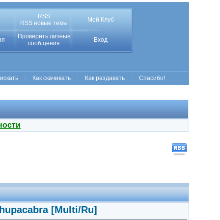
RSS
Мой Клуб
RSS новые темы
Проверить личные
ия
Вход
сообщения
 искать
Как скачивать
Как раздавать
Спасибо!
ности
chupacabra [Multi/Ru]