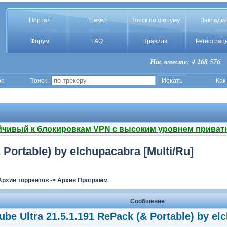
Портал
Трекер
Поиск по форуму
Закладки
Форум
FAQ
Правила
Регистрац
Нас вместе: 4 268 576
ое
Поиск :
Как
йчивый к блокировкам VPN с высоким уровнем приват
 Portable) by elchupacabra [Multi/Ru]
Архив торрентов
->
Архив Программ
Сообщение
be Ultra 21.5.1.191 RePack (& Portable) by el