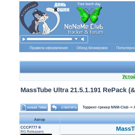
Правила оформления
Обход блокировок
Популярн
Усто
MassTube Ultra 21.5.1.191 RePack (&
Торрент-трекер NNM-Club
->
Автор
СССР777
®
MassTu
RG Releasers