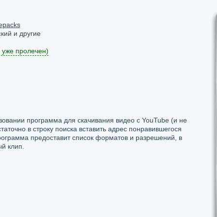
epacks
кий и другие
 уже пролечен)
зовании программа для скачивания видео с YouTube (и не
статочно в строку поиска вставить адрес понравившегося
программа предоставит список форматов и разрешений, в
й клип.