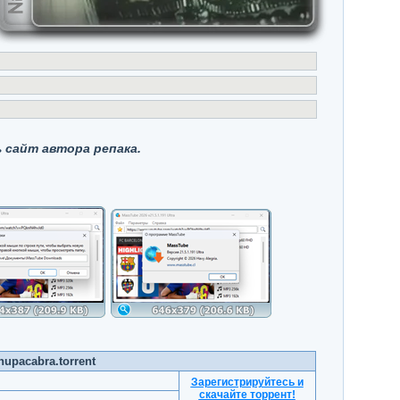
 сайт автора репака.
hupacabra.torrent
Зарегистрируйтесь и
скачайте торрент
!