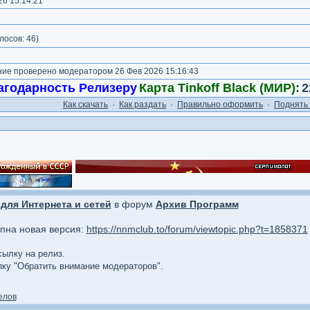
6 15:14:21
)
лосов:
46
)
е проверено модератором 26 Фев 2026 15:16:43
агодарность Релизеру
Карта Tinkoff Black (МИР):
2
Как cкачать
·
Как раздать
·
Правильно оформить
·
Поднять 
для Интернета и сетей
в форум
Архив Программ
упна новая версия:
https://nnmclub.to/forum/viewtopic.php?t=1858371
сылку на релиз.
опку "Обратить внимание модераторов".
елов