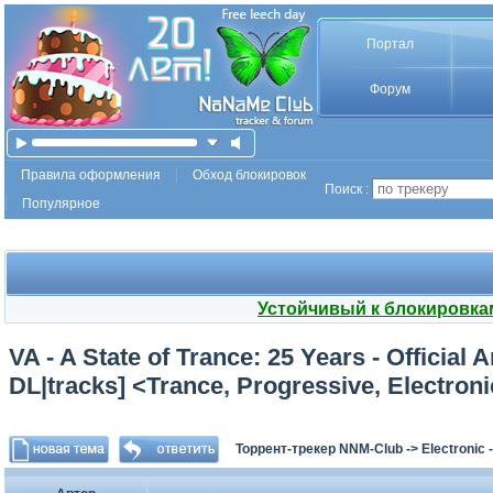
Портал
Форум
Правила оформления
Обход блокировок
Поиск :
Популярное
Устойчивый к блокировка
VA - A State of Trance: 25 Years - Officia
DL|tracks] <Trance, Progressive, Electron
Торрент-трекер NNM-Club
->
Electronic