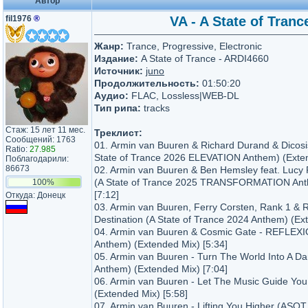
Автор
fil1976
®
VA - A State of Tranc
Жанр:
Trance, Progressive, Electronic
Издание:
A State of Trance - ARDI4660
Источник:
juno
Продолжительность:
01:50:20
Аудио:
FLAC, Lossless|WEB-DL
Тип рипа:
tracks
Стаж: 15 лет 11 мес.
Треклист:
Сообщений: 1763
01. Armin van Buuren & Richard Durand & Dicosi
Ratio:
27.985
State of Trance 2026 ELEVATION Anthem) (Exten
Поблагодарили:
86673
02. Armin van Buuren & Ben Hemsley feat. Lucy Pul
(A State of Trance 2025 TRANSFORMATION Ant
100%
[7:12]
Откуда: Донецк
03. Armin van Buuren, Ferry Corsten, Rank 1 &
Destination (A State of Trance 2024 Anthem) (Ex
04. Armin van Buuren & Cosmic Gate - REFLEX
Anthem) (Extended Mix) [5:34]
05. Armin van Buuren - Turn The World Into A D
Anthem) (Extended Mix) [7:04]
06. Armin van Buuren - Let The Music Guide Yo
(Extended Mix) [5:58]
07. Armin van Buuren - Lifting You Higher (ASO