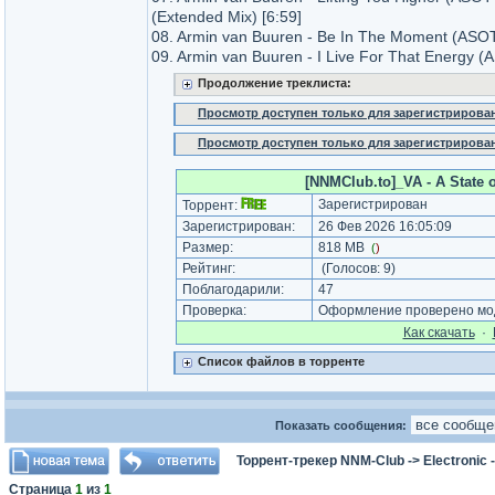
(Extended Mix) [6:59]
08. Armin van Buuren - Be In The Moment (ASOT
09. Armin van Buuren - I Live For That Energy 
Продолжение треклиста:
Просмотр доступен только для зарегистрирова
Просмотр доступен только для зарегистрирова
[NNMClub.to]_VA - A State o
Зарегистрирован
Торрент:
Зарегистрирован:
26 Фев 2026 16:05:09
Размер:
818 MB
(
)
Рейтинг:
(Голосов:
9
)
Поблагодарили:
47
Проверка:
Оформление проверено мод
Как cкачать
·
Список файлов в торренте
Показать сообщения:
Торрент-трекер NNM-Club
->
Electronic
Страница
1
из
1