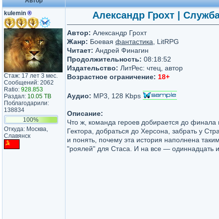
Автор
kulemin
®
Александр Грохт | Служба
Автор:
Александр Грохт
Жанр:
Боевая
фантастика
, LitRPG
Читает:
Андрей Финагин
Продолжительность:
08:18:52
Издательство:
ЛитРес: чтец, автор
Стаж: 17 лет 3 мес.
Возрастное ограничение:
18+
Сообщений: 2062
Ratio:
928.853
Аудио:
MP3, 128 Kbps
Раздал:
10.05 TB
Поблагодарили:
138834
Описание:
100%
Что ж, команда героев добирается до финала 
Откуда: Москва,
Гектора, добраться до Херсона, забрать у Стр
Славянск
и понять, почему эта история наполнена таки
"роялей" для Стаса. И на все — одиннадцать 