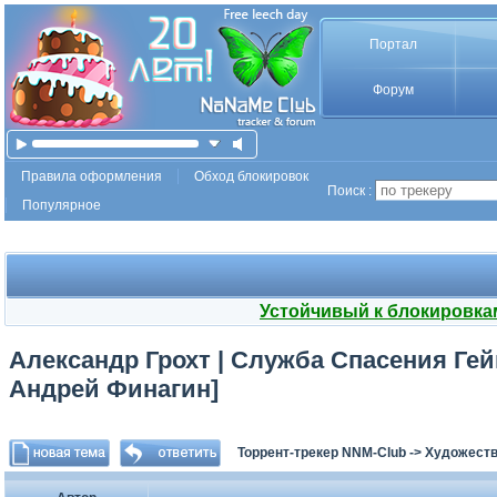
Портал
Форум
Правила оформления
Обход блокировок
Поиск :
Популярное
Устойчивый к блокировка
Александр Грохт | Служба Спасения Гейм
Андрей Финагин]
Торрент-трекер NNM-Club
->
Художеств