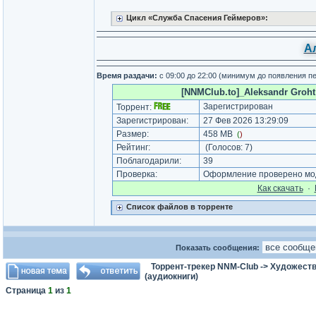
Цикл «Служба Спасения Геймеров»:
А
Время раздачи:
c 09:00 до 22:00 (минимум до появления п
[NNMClub.to]_Aleksandr Groht 
Зарегистрирован
Торрент:
Зарегистрирован:
27 Фев 2026 13:29:09
Размер:
458 MB
(
)
Рейтинг:
(Голосов:
7
)
Поблагодарили:
39
Проверка:
Оформление проверено мод
Как cкачать
·
Список файлов в торренте
Показать сообщения:
Торрент-трекер NNM-Club
->
Художеств
(аудиокниги)
Страница
1
из
1