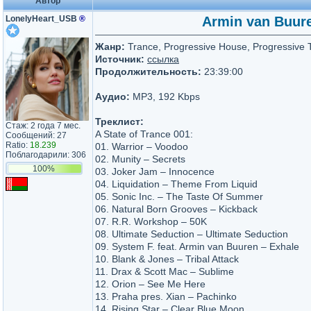
Автор
LonelyHeart_USB
®
Armin van Buuren
Жанр:
Trance, Progressive House, Progressive 
Источник:
ссылка
Продолжительность:
23:39:00
Аудио:
MP3, 192 Kbps
Треклист:
Стаж: 2 года 7 мес.
A State of Trance 001:
Сообщений: 27
Ratio:
18.239
01. Warrior – Voodoo
Поблагодарили: 306
02. Munity – Secrets
100%
03. Joker Jam – Innocence
04. Liquidation – Theme From Liquid
05. Sonic Inc. – The Taste Of Summer
06. Natural Born Grooves – Kickback
07. R.R. Workshop – 50K
08. Ultimate Seduction – Ultimate Seduction
09. System F. feat. Armin van Buuren – Exhale
10. Blank & Jones – Tribal Attack
11. Drax & Scott Mac – Sublime
12. Orion – See Me Here
13. Praha pres. Xian – Pachinko
14. Rising Star – Clear Blue Moon