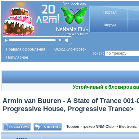
Портал
Форум
Правила оформления
Обход блокировок
Поиск :
Популярное
Устойчивый к блокировка
Armin van Buuren - A State of Trance 001-
Progressive House, Progressive Trance>
Торрент-трекер NNM-Club
->
Electronic