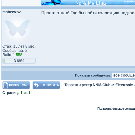
mshewzov
Просто отпад! Где бы найти коллекцию подкаст
Стаж: 15 лет 8 мес.
Сообщений: 5
Ratio:
1.558
3.69%
Показать сообщения:
Торрент-трекер NNM-Club
->
Electronic
Страница
1
из
1
Пользовательское соглаш