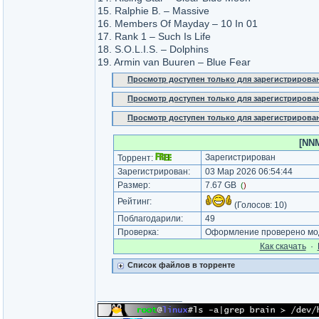
15. Ralphie B. – Massive
16. Members Of Mayday – 10 In 01
17. Rank 1 – Such Is Life
18. S.O.L.I.S. – Dolphins
19. Armin van Buuren – Blue Fear
Просмотр доступен только для зарегистрирова
Просмотр доступен только для зарегистрирова
Просмотр доступен только для зарегистрирова
[NNM
Зарегистрирован
Торрент:
Зарегистрирован:
03 Мар 2026 06:54:44
Размер:
7.67 GB
(
)
Рейтинг:
(Голосов:
10
)
Поблагодарили:
49
Проверка:
Оформление проверено мод
Как cкачать
·
Список файлов в торренте
_________________