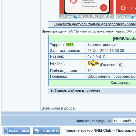
Просмотр доступен только для зарегистрирова
Время раздачи:
24/7 (минимум до появления первых 3-5 с
[NNMClub.to]
Зарегистрирован
Торрент:
Зарегистрирован:
28 Фев 2026 13:35:38
Размер:
43.4 MB
(
)
Рейтинг:
(Голосов:
16
)
Поблагодарили:
75
Проверка:
Оформление проверено мод
Как cкачать
·
Список файлов в торренте
_________________
Всем мира и добра!
Показать сообщения:
Торрент-трекер NNM-Club
->
Программы