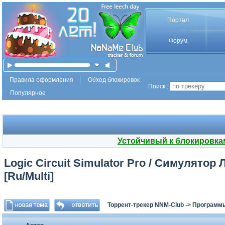
Портал
Форум
Правила оформления
Обход блокировок
Поиск :
Популярное
Устойчивый к блокировка
Logic Circuit Simulator Pro / Симулятор
[Ru/Multi]
Торрент-трекер NNM-Club
->
Программы