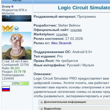
Автор
Drony
®
Logic Circuit Simula
Модератор КПК и
Мобилок
Раздаваемый материал:
Программа
Разработчик:
Stefan Belinov
Официальный сайт:
ссылка
Marketplace:
ссылка
Релиз состоялся:
27.02.2026
Релиз от:
Alex.Strannik
Поддерживаемая ОС:
Android 6.0+
Тип издания:
Pro
Права Root:
Не требуются
Стаж: 18 лет 8 мес.
Сообщений: 22758
Язык интерфейса:
Русский / Мульти
Ratio:
86.201
Раздал:
33.79 TB
Описание:
Поблагодарили:
Logic Circuit Simulator PRO предоставляет ва
1334949
цифровой схемы. Хотите понять, как работае
100%
поможет вам изучить основы электроники и эл
удивительные логические схемы со всеми пр
чтобы развиваться, экспериментировать и учит
Дополнительная информация:
Видеообзор: