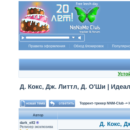
Правила оформления
Обход блокировок
Популярн
Усто
Д. Кокс, Дж. Литтл, Д. О'Ши | Иде
Торрент-трекер NNM-Club
->
Автор
dark_elf2
®
Д. Кокс, Д
Релизер эксклюзива