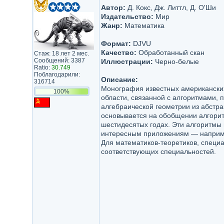
Автор:
Д. Кокс, Дж. Литтл, Д. О'Ши
Издательство:
Мир
Жанр:
Математика
Формат:
DJVU
Качество:
Обработанный скан
Стаж: 18 лет 2 мес.
Сообщений: 3387
Иллюстрации:
Черно-белые
Ratio:
30.749
Поблагодарили:
Описание:
316714
Монография известных американски
100%
области, связанной с алгоритмами,
алгебраической геометрии из абстр
основывается на обобщении алгорит
шестидесятых годах. Эти алгоритмы
интересным приложениям — например
Для математиков-теоретиков, специа
соответствующих специальностей.