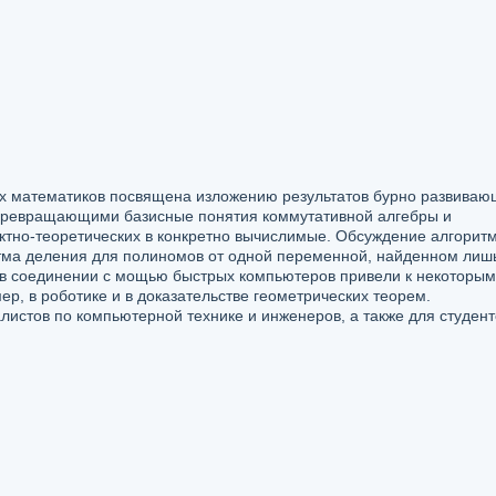
х математиков посвящена изложению результатов бурно развиваю
 превращающими базисные понятия коммутативной алгебры и
актно-теоретических в конкретно вычислимые. Обсуждение алгорит
ма деления для полиномов от одной переменной, найденном лишь
 в соединении с мощью быстрых компьютеров привели к некоторым
, в роботике и в доказательстве геометрических теорем.
листов по компьютерной технике и инженеров, а также для студент