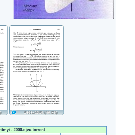
itmyi - 2000.djvu.torrent