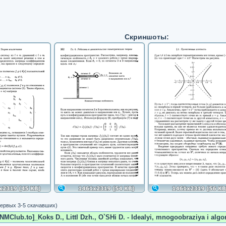
Скриншоты:
ервых 3-5 скачавших)
NMClub.to]_Koks D., Littl Dzh., O`SHi D. - Idealyi, mnogoobraziya i algor