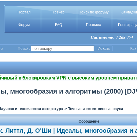
Портал
Трекер
Поиск по форуму
Закладки
Форум
FAQ
Правила
Регистрац
Нас вместе: 4 268 454
ое
Поиск :
Как
йчивый к блокировкам VPN с высоким уровнем приват
алы, многообразия и алгоритмы (2000) [DJ
Научная и техническая литература
->
Точные и естественные науки
Сообщение
ж. Литтл, Д. О'Ши | Идеалы, многообразия и 