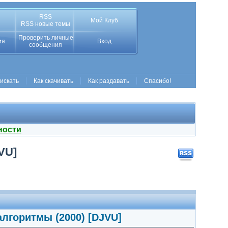
RSS
Мой Клуб
RSS новые темы
Проверить личные
ия
Вход
сообщения
 искать
Как скачивать
Как раздавать
Спасибо!
ности
VU]
алгоритмы (2000) [DJVU]