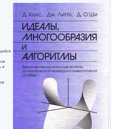
щейся
мов
 в
ов